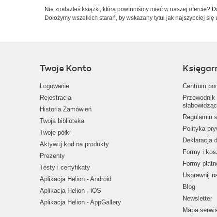
Nie znalazłeś książki, którą powinniśmy mieć w naszej ofercie? 
Dołożymy wszelkich starań, by wskazany tytuł jak najszybciej się 
Twoje Konto
Księgar
Logowanie
Centrum po
Rejestracja
Przewodnik 
słabowidząc
Historia Zamówień
Regulamin s
Twoja biblioteka
Polityka pr
Twoje półki
Deklaracja 
Aktywuj kod na produkty
Formy i kos
Prezenty
Formy płatn
Testy i certyfikaty
Usprawnij 
Aplikacja Helion - Android
Blog
Aplikacja Helion - iOS
Newsletter
Aplikacja Helion - AppGallery
Mapa serwi