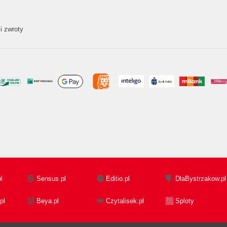
i zwroty
l
Sensus.pl
Editio.pl
DlaBystrzakow.pl
pl
Beya.pl
Czytalisek.pl
Sploty