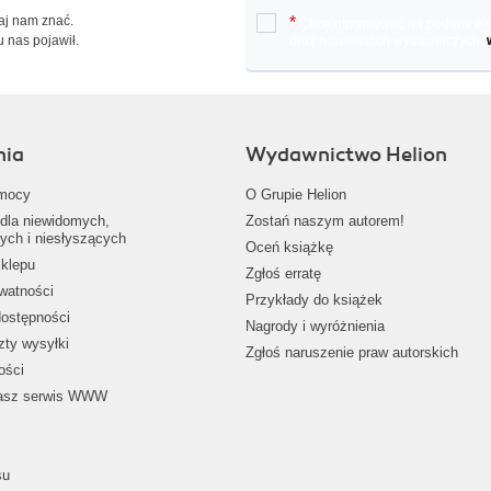
Daj nam znać.
*
Chcę otrzymywać na podany e-ma
u nas pojawił.
oraz nowościach wydawniczych.
nia
Wydawnictwo Helion
mocy
O Grupie Helion
dla niewidomych,
Zostań naszym autorem!
ych i niesłyszących
Oceń książkę
klepu
Zgłoś erratę
ywatności
Przykłady do książek
dostępności
Nagrody i wyróżnienia
zty wysyłki
Zgłoś naruszenie praw autorskich
ości
nasz serwis WWW
su