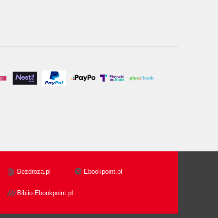
Bezdroza.pl
Ebookpoint.pl
Biblio.Ebookpoint.pl