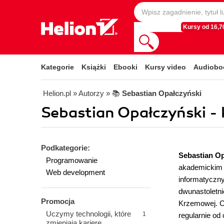
Kursy od 16,70
Kategorie
Książki
Ebooki
Kursy video
Audiobo
Helion.pl
» Autorzy
» 📚
Sebastian Opałczyński
Sebastian Opałczyński - 
Podkategorie:
Sebastian Op
Programowanie
akademickim 2
Web development
informatyczny
dwunastoletni
Promocja
Krzemowej. Co
Uczymy technologii, które
1
regularnie od
zmieniają karierę