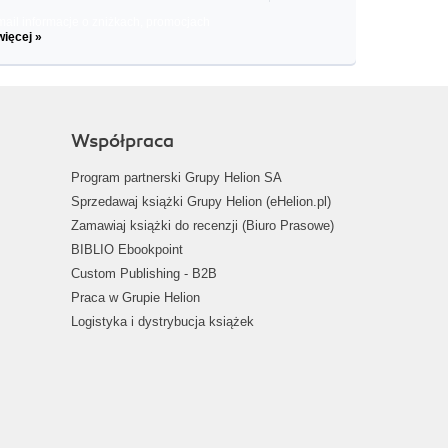
il informacje o zniżkach, promocjach
więcej »
Współpraca
Program partnerski Grupy Helion SA
Sprzedawaj książki Grupy Helion (eHelion.pl)
Zamawiaj książki do recenzji (Biuro Prasowe)
BIBLIO Ebookpoint
Custom Publishing - B2B
Praca w Grupie Helion
Logistyka i dystrybucja książek