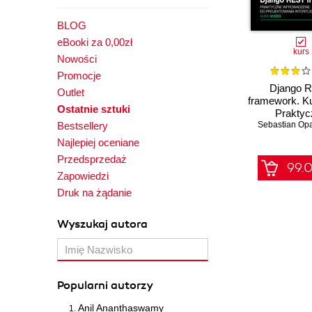
BLOG
eBooki za 0,00zł
kurs
Nowości
Promocje
Django 
Outlet
framework. Ku
Ostatnie sztuki
Praktyc
Bestsellery
Sebastian Opa
wprowadze
projekto
Najlepiej oceniane
interfejsów 
Przedsprzedaż
99.0
Zapowiedzi
Druk na żądanie
Wyszukaj autora
Popularni autorzy
Anil Ananthaswamy