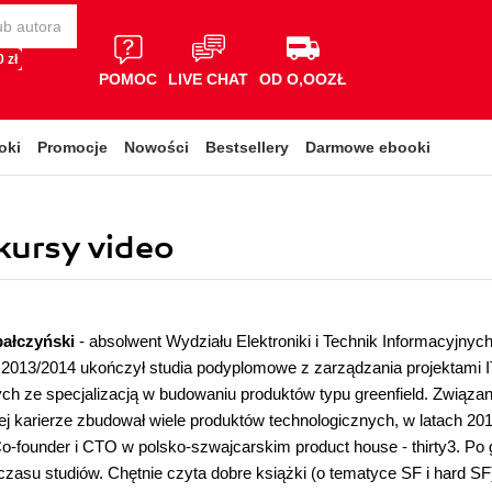
 zł
POMOC
LIVE CHAT
OD O,OOZŁ
oki
Promocje
Nowości
Bestsellery
Darmowe ebooki
kursy video
ałczyński
- absolwent Wydziału Elektroniki i Technik Informacyjnyc
013/2014 ukończył studia podyplomowe z zarządzania projektami IT
ch ze specjalizacją w budowaniu produktów typu greenfield. Związan
ej karierze zbudował wiele produktów technologicznych, w latach 201
-founder i CTO w polsko-szwajcarskim product house - thirty3. Po g
 czasu studiów. Chętnie czyta dobre książki (o tematyce SF i hard SF