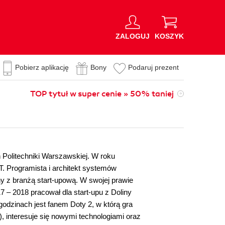
ZALOGUJ
KOSZYK
Pobierz aplikację
Bony
Podaruj prezent
TOP tytuł w super cenie » 50% taniej
h Politechniki Warszawskiej. W roku
. Programista i architekt systemów
y z branżą start-upową. W swojej prawie
7 – 2018 pracował dla start-upu z Doliny
odzinach jest fanem Doty 2, w którą gra
), interesuje się nowymi technologiami oraz