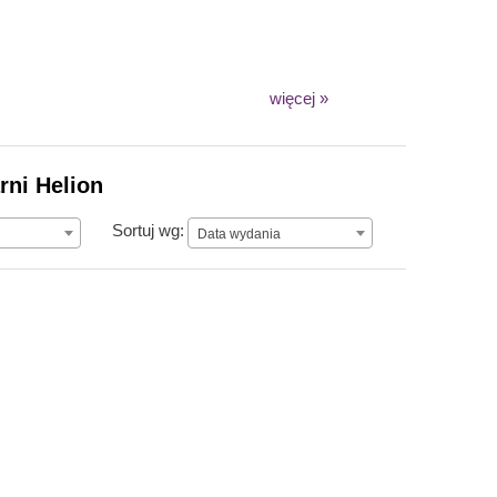
więcej »
rni Helion
Data wydania
Sortuj wg:
Data wydania