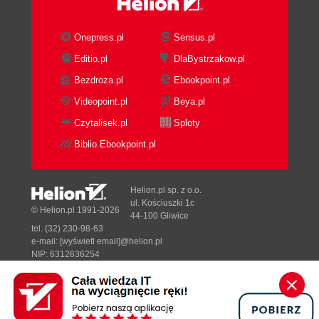
Onepress.pl
Sensus.pl
Editio.pl
DlaBystrzakow.pl
Bezdroza.pl
Ebookpoint.pl
Videopoint.pl
Beya.pl
Czytalisek.pl
Sploty
Biblio.Ebookpoint.pl
Helion.pl sp. z o.o.
ul. Kościuszki 1c
© Helion.pl 1991-2026
44-100 Gliwice
tel. (32) 230-98-63
e-mail:
[wyświetl email]@helion.pl
NIP: 6312636254
Regon: 241989027
Designed with ♥ by
Tonik.pl