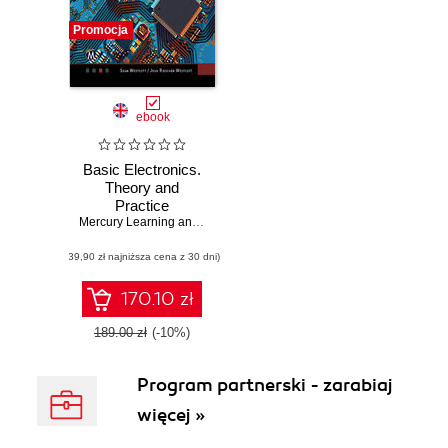
Promocja
ebook
Basic Electronics.
Theory and
Practice
Mercury Learning and Information
,
Sean Westcott
,
Jean Riescher We
(39,90 zł najniższa cena z 30 dni)
170.10 zł
189.00 zł
(-10%)
Program partnerski - zarabiaj
więcej »