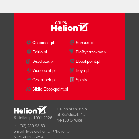
Onepress.pl
Sensus.pl
Editio.pl
DlaBystrzakow.pl
Bezdroza.pl
Ebookpoint.pl
Videopoint.pl
Beya.pl
Czytalisek.pl
Sploty
Biblio.Ebookpoint.pl
Helion.pl sp. z o.o.
ul. Kościuszki 1c
© Helion.pl 1991-2026
44-100 Gliwice
tel. (32) 230-98-63
e-mail:
[wyświetl email]@helion.pl
NIP: 6312636254