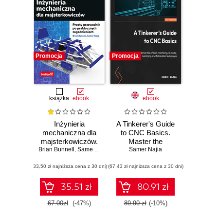
Promocja
Promocja
książka
ebook
ebook
Inżynieria
A Tinkerer's Guide
mechaniczna dla
to CNC Basics.
majsterkowiczów.
Master the
Brian Bunnell
Prosty przewodnik
,
Samer Najia
fundamentals of
Samer Najia
po praktycznych
CNC machining,
(33,50 zł najniższa cena z 30 dni)
zagadnieniach
(67,43 zł najniższa cena z 30 dni)
G-Code, 2D Laser
machining and
fabrication
35.51 zł
80.91 zł
techniques
67.00zł
(-47%)
89.90 zł
(-10%)