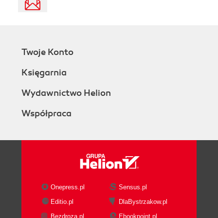
Twoje Konto
Księgarnia
Wydawnictwo Helion
Współpraca
Onepress.pl
Sensus.pl
Editio.pl
DlaBystrzakow.pl
Bezdroza.pl
Ebookpoint.pl