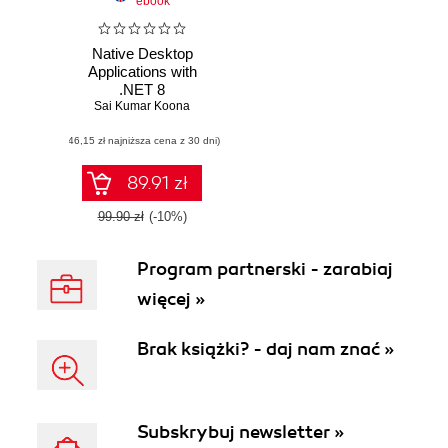
ebook
Native Desktop
Applications with
.NET 8
Sai Kumar Koona
(46,15 zł najniższa cena z 30 dni)
89.91 zł
99.90 zł
(-10%)
Program partnerski - zarabiaj
więcej »
Brak książki? - daj nam znać »
Subskrybuj newsletter »