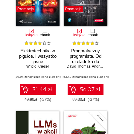
Promocja
Promocja
książka
ebook
książka
ebook
Elektrotechnika w
Pragmatyczny
pigułce. I wszystko
programista. Od
jasne
czeladnika do
Witold Krieser
mistrza. Wydanie II
David Thomas
,
Andrew Hunt
(29,94 zł najniższa cena z 30 dni)
(53,40 zł najniższa cena z 30 dni)
31.44 zł
56.07 zł
49.90zł
(-37%)
89.00zł
(-37%)