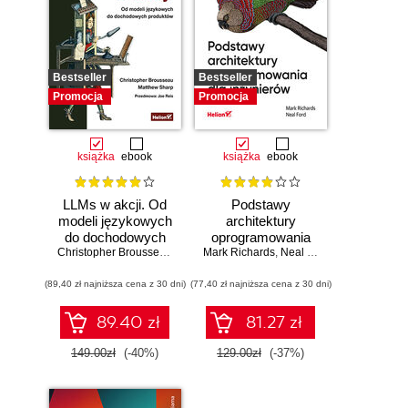
Bestseller
Bestseller
Promocja
Promocja
książka
ebook
książka
ebook
LLMs w akcji. Od
Podstawy
modeli językowych
architektury
do dochodowych
oprogramowania
produktów
Christopher Brousseau
,
Matt Sharp
Mark Richards
dla inżynierów.
,
Neal Ford
Wydanie II
(89,40 zł najniższa cena z 30 dni)
(77,40 zł najniższa cena z 30 dni)
89.40 zł
81.27 zł
149.00zł
(-40%)
129.00zł
(-37%)