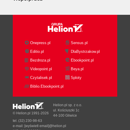
Onepress.pl
Sensus.pl
Editio.pl
DlaBystrzakow.pl
Bezdroza.pl
Ebookpoint.pl
Videopoint.pl
Beya.pl
Czytalisek.pl
Sploty
Biblio.Ebookpoint.pl
Helion.pl sp. z o.o.
ul. Kościuszki 1c
© Helion.pl 1991-2026
44-100 Gliwice
tel. (32) 230-98-63
e-mail:
[wyświetl email]@helion.pl