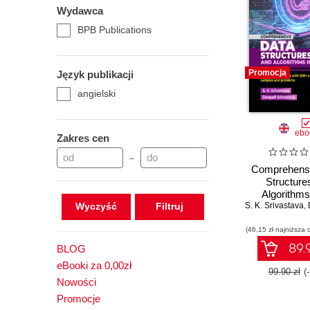
Wydawca
BPB Publications
Promocja
Język publikacji
angielski
ebo
Zakres cen
–
Comprehensi
Structure
Algorithms
Wyczyść
S. K. Srivastava
,
D
(46,15 zł najniższa 
89.9
BLOG
eBooki za 0,00zł
99.90 zł
(
Nowości
Promocje