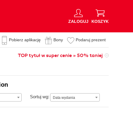
ZALOGUJ
KOSZYK
Pobierz aplikację
Bony
Podaruj prezent
TOP tytuł w super cenie » 50% taniej
ion
Data wydania
Sortuj wg:
Data wydania