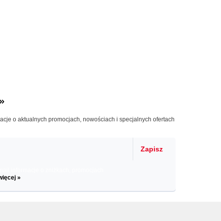
»
macje o aktualnych promocjach, nowościach i specjalnych ofertach
Zapisz
il informacje o zniżkach, promocjach
więcej »