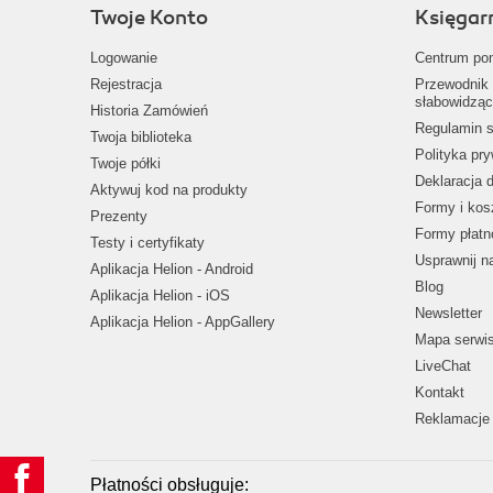
Twoje Konto
Księgar
Logowanie
Centrum po
Rejestracja
Przewodnik 
słabowidząc
Historia Zamówień
Regulamin s
Twoja biblioteka
Polityka pr
Twoje półki
Deklaracja 
Aktywuj kod na produkty
Formy i kos
Prezenty
Formy płatn
Testy i certyfikaty
Usprawnij 
Aplikacja Helion - Android
Blog
Aplikacja Helion - iOS
Newsletter
Aplikacja Helion - AppGallery
Mapa serwi
LiveChat
Kontakt
Reklamacje 
Płatności obsługuje: