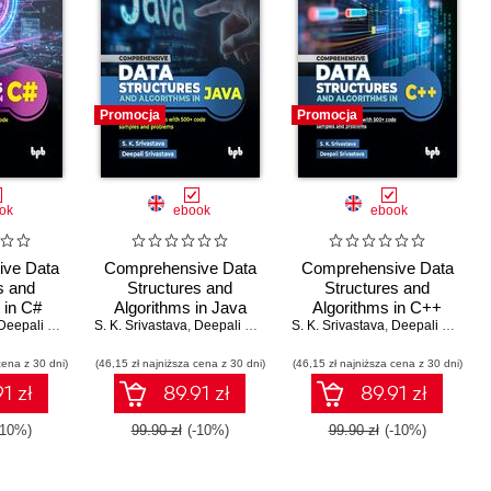
Promocja
Promocja
ok
ebook
ebook
ve Data
Comprehensive Data
Comprehensive Data
s and
Structures and
Structures and
 in C#
Algorithms in Java
Algorithms in C++
eepali Srivastava
S. K. Srivastava
,
Deepali Srivastava
S. K. Srivastava
,
Deepali Srivastava
cena z 30 dni)
(46,15 zł najniższa cena z 30 dni)
(46,15 zł najniższa cena z 30 dni)
1 zł
89.91 zł
89.91 zł
-10%)
99.90 zł
(-10%)
99.90 zł
(-10%)