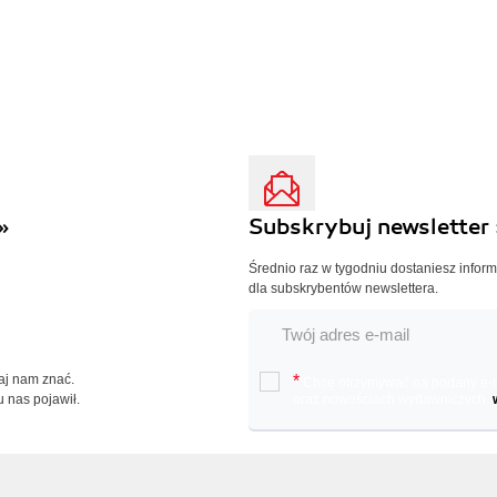
»
Subskrybuj newsletter 
Średnio raz w tygodniu dostaniesz infor
dla subskrybentów newslettera.
Daj nam znać.
*
Chcę otrzymywać na podany e-ma
u nas pojawił.
oraz nowościach wydawniczych.