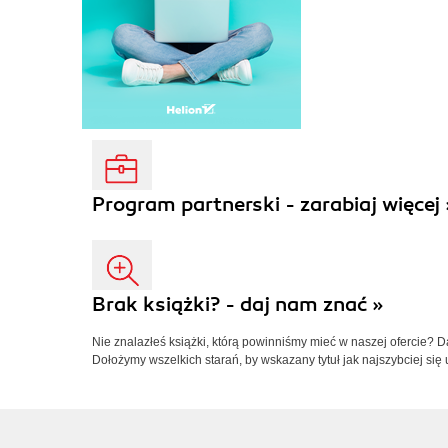
Program partnerski - zarabiaj więcej 
Brak książki? - daj nam znać »
Nie znalazłeś książki, którą powinniśmy mieć w naszej ofercie? 
Dołożymy wszelkich starań, by wskazany tytuł jak najszybciej się 