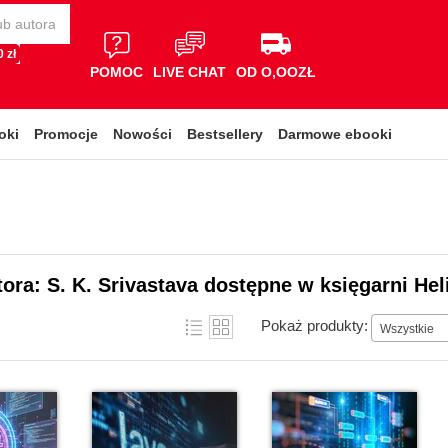
 zł
POMOC
LIVE CHAT
OD O,OOZŁ
oki
Promocje
Nowości
Bestsellery
Darmowe ebooki
tora: S. K. Srivastava dostępne w księgarni Hel
Pokaż produkty:
Wszystkie