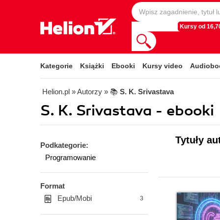
Kursy od 16,70
Kategorie
Książki
Ebooki
Kursy video
Audiobo
Helion.pl
» Autorzy
» 📚
S. K. Srivastava
S. K. Srivastava - ebooki
Tytuły au
Podkategorie:
Programowanie
Format
Epub/Mobi
3