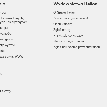
nia
Wydawnictwo Helion
mocy
O Grupie Helion
dla niewidomych,
Zostań naszym autorem!
ych i niesłyszących
Oceń książkę
klepu
Zgłoś erratę
ywatności
Przykłady do książek
dostępności
Nagrody i wyróżnienia
zty wysyłki
Zgłoś naruszenie praw autorskich
ości
nasz serwis WWW
su
i zwroty