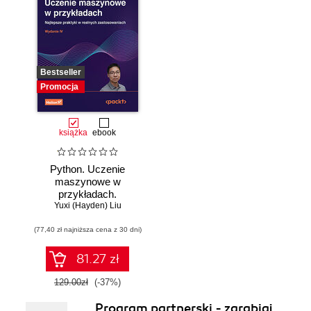
Bestseller
Promocja
książka
ebook
Python. Uczenie
maszynowe w
przykładach.
Najlepsze praktyki
Yuxi (Hayden) Liu
w realnych
(77,40 zł najniższa cena z 30 dni)
zastosowaniach.
Wydanie IV
81.27 zł
129.00zł
(-37%)
Program partnerski - zarabiaj