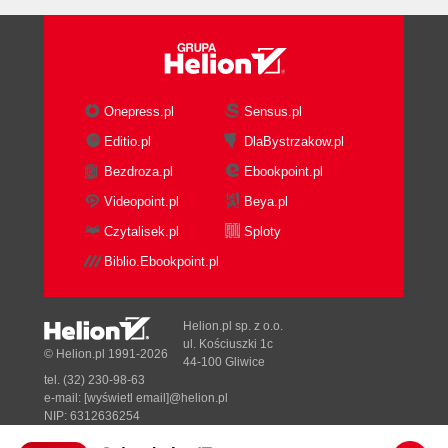
Onepress.pl
Sensus.pl
Editio.pl
DlaBystrzakow.pl
Bezdroza.pl
Ebookpoint.pl
Videopoint.pl
Beya.pl
Czytalisek.pl
Sploty
Biblio.Ebookpoint.pl
Helion.pl sp. z o.o.
ul. Kościuszki 1c
© Helion.pl 1991-2026
44-100 Gliwice
tel. (32) 230-98-63
e-mail:
[wyświetl email]@helion.pl
NIP: 6312636254
Regon: 241989027