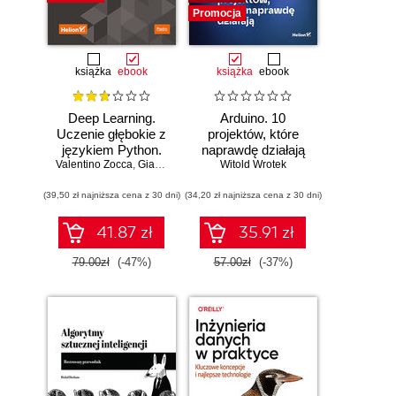
Promocja
książka
ebook
książka
ebook
Deep Learning.
Arduino. 10
Uczenie głębokie z
projektów, które
językiem Python.
naprawdę działają
Valentino Zocca
Sztuczna
,
Gianmario Spacagna
Witold Wrotek
,
Daniel Slater
,
Peter Roelants
inteligencja i sieci
(39,50 zł najniższa cena z 30 dni)
neuronowe
(34,20 zł najniższa cena z 30 dni)
41.87 zł
35.91 zł
79.00zł
(-47%)
57.00zł
(-37%)