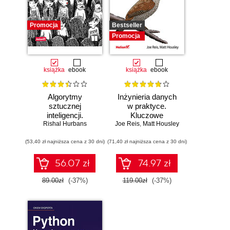
Promocja
Bestseller
Promocja
książka
ebook
książka
ebook
Algorytmy
Inżynieria danych
sztucznej
w praktyce.
inteligencji.
Kluczowe
Rishal Hurbans
Ilustrowany
Joe Reis
koncepcje i
,
Matt Housley
przewodnik
najlepsze
(53,40 zł najniższa cena z 30 dni)
(71,40 zł najniższa cena z 30 dni)
technologie
56.07 zł
74.97 zł
89.00zł
(-37%)
119.00zł
(-37%)