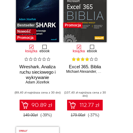
Bestseller
Promocja
Nowość
Promocja
książka
ebook
książka
ebook
Wireshark. Analiza
Excel 365. Biblia
ruchu sieciowego i
Michael Alexander
,
Dick Kusleika
wykrywanie
Adam Józefiok
włamań
(89,40 zł najniższa cena z 30 dni)
(107,40 zł najniższa cena z 30
dni)
90.89 zł
112.77 zł
149.00zł
(-39%)
179.00zł
(-37%)