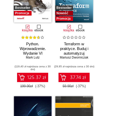
Bestseller
Bestseller
Promocja
Nowość
Promocja
książka
ebook
książka
ebook
Python.
Terraform w
Wprowadzenie.
praktyce. Buduj i
Wydanie VI
automatyzuj
Mark Lutz
Mariusz Dworniczak
infrastrukturę
chmurową oraz
(119,40 zł najniższa cena z 30
(29,95 zł najniższa cena z 30 dni)
zarządzaj nią z
dni)
wykorzystaniem
Dockera
125.37 zł
37.74 zł
199.00zł
(-37%)
59.90zł
(-37%)