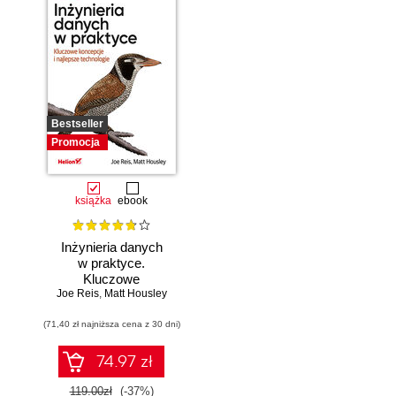
Bestseller
Promocja
książka
ebook
Inżynieria danych
w praktyce.
Kluczowe
Joe Reis
koncepcje i
,
Matt Housley
najlepsze
(71,40 zł najniższa cena z 30 dni)
technologie
74.97 zł
119.00zł
(-37%)