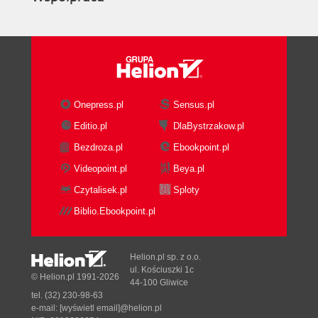
Onepress.pl
Sensus.pl
Editio.pl
DlaBystrzakow.pl
Bezdroza.pl
Ebookpoint.pl
Videopoint.pl
Beya.pl
Czytalisek.pl
Sploty
Biblio.Ebookpoint.pl
Helion.pl sp. z o.o.
ul. Kościuszki 1c
© Helion.pl 1991-2026
44-100 Gliwice
tel. (32) 230-98-63
e-mail:
[wyświetl email]@helion.pl