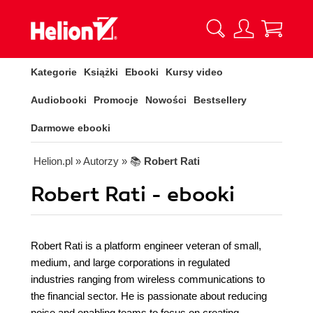
Kategorie
Książki
Ebooki
Kursy video
Audiobooki
Promocje
Nowości
Bestsellery
Darmowe ebooki
Helion.pl
» Autorzy
» 📚
Robert Rati
Robert Rati - ebooki
Robert Rati is a platform engineer veteran of small,
medium, and large corporations in regulated
industries ranging from wireless communications to
the financial sector. He is passionate about reducing
noise and enabling teams to focus on creating