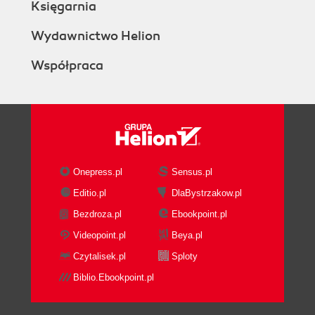
Księgarnia
Wydawnictwo Helion
Współpraca
Onepress.pl
Sensus.pl
Editio.pl
DlaBystrzakow.pl
Bezdroza.pl
Ebookpoint.pl
Videopoint.pl
Beya.pl
Czytalisek.pl
Sploty
Biblio.Ebookpoint.pl