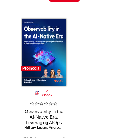
Promocja
ebook
Observability in the
AI-Native Era.
Leveraging AIOps
Hilliary Lipsig
to build, observe,
,
Andreas Grabner
,
Robert Rati
,
Max Körbächer
and operate