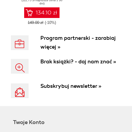
(111,75 zł najniższa cena z 30
resilient systems
dni)
134.10 zł
149.00 zł
(-10%)
Program partnerski - zarabiaj
więcej »
Brak książki? - daj nam znać »
Subskrybuj newsletter »
Twoje Konto