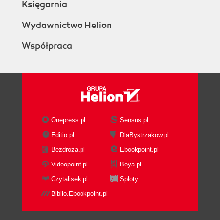
Księgarnia
Wydawnictwo Helion
Współpraca
Onepress.pl
Sensus.pl
Editio.pl
DlaBystrzakow.pl
Bezdroza.pl
Ebookpoint.pl
Videopoint.pl
Beya.pl
Czytalisek.pl
Sploty
Biblio.Ebookpoint.pl