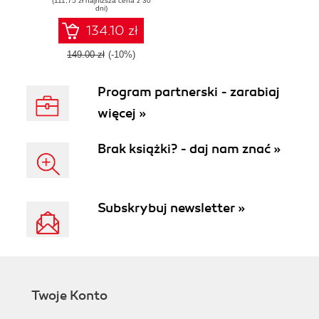
(111,75 zł najniższa cena z 30
resilient systems
dni)
134.10 zł
149.00 zł
(-10%)
Program partnerski - zarabiaj
więcej »
Brak książki? - daj nam znać »
Subskrybuj newsletter »
Twoje Konto