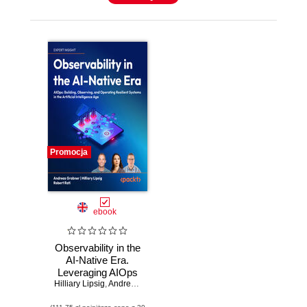
Promocja
ebook
Observability in the
AI-Native Era.
Leveraging AIOps
Hilliary Lipsig
to build, observe,
,
Andreas Grabner
,
Robert Rati
,
Max Körbächer
and operate