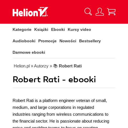
Kategorie
Książki
Ebooki
Kursy video
Audiobooki
Promocje
Nowości
Bestsellery
Darmowe ebooki
Helion.pl
» Autorzy
» 📚
Robert Rati
Robert Rati - ebooki
Robert Rati is a platform engineer veteran of small,
medium, and large corporations in regulated
industries ranging from wireless communications to
the financial sector. He is passionate about reducing
noise and enabling teams to focus on creating