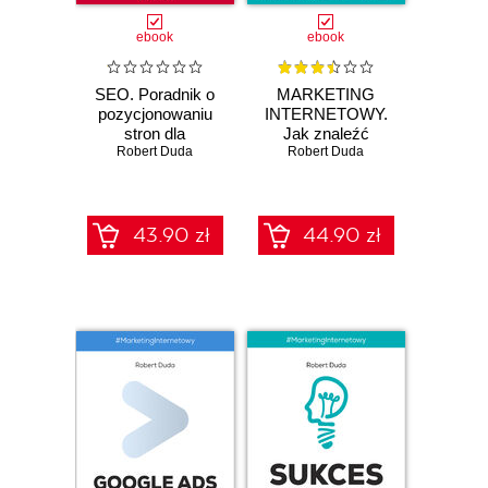
ebook
ebook
SEO. Poradnik o
MARKETING
pozycjonowaniu
INTERNETOWY.
stron dla
Jak znaleźć
początkujących.
Robert Duda
Robert Duda
klientów i
Edycja 2024
sprzedawać przez
Internet?! Edycja
2024
43.90 zł
44.90 zł