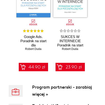
ebook
ebook
Google Ads.
SUKCES W
Poradnik na start
INTERNECIE
dla
Poradnik na start
początkujących.
Robert Duda
Robert Duda
dla
Edycja 2024
początkujących.
Edycja 2022,
Część 1,
Marketing
44.90 zł
23.90 zł
Internetowy
Program partnerski - zarabiaj
więcej »