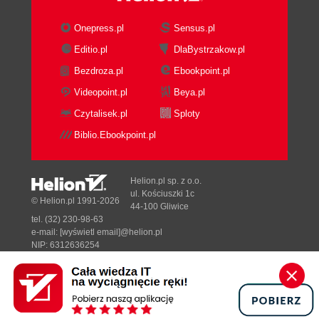
Onepress.pl
Sensus.pl
Editio.pl
DlaBystrzakow.pl
Bezdroza.pl
Ebookpoint.pl
Videopoint.pl
Beya.pl
Czytalisek.pl
Sploty
Biblio.Ebookpoint.pl
Helion.pl sp. z o.o.
ul. Kościuszki 1c
© Helion.pl 1991-2026
44-100 Gliwice
tel. (32) 230-98-63
e-mail:
[wyświetl email]@helion.pl
NIP: 6312636254
Regon: 241989027
Designed with ♥ by
Tonik.pl
Pełna wersja strony »