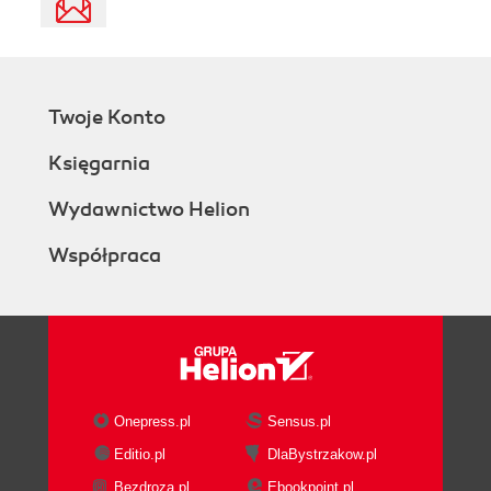
Twoje Konto
Księgarnia
Wydawnictwo Helion
Współpraca
Onepress.pl
Sensus.pl
Editio.pl
DlaBystrzakow.pl
Bezdroza.pl
Ebookpoint.pl