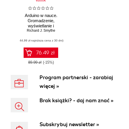
ebook
Arduino w nauce.
Gromadzenie,
wyświetlanie i
Richard J. Smythe
przetwarzanie
danych z
(44,99 zł najniższa cena z 30 dni)
czujników
76.49 zł
89.99 zł
(-15%)
Program partnerski - zarabiaj
więcej »
Brak książki? - daj nam znać »
Subskrybuj newsletter »