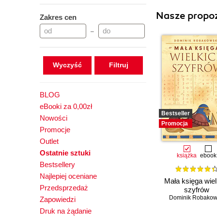
Nasze propoz
Zakres cen
–
Wyczyść
BLOG
eBooki za 0,00zł
Bestseller
Nowości
Promocja
Promocje
Outlet
Ostatnie sztuki
książka
ebook
Bestsellery
Najlepiej oceniane
Mała księga wiel
Przedsprzedaż
szyfrów
Dominik Robakow
Zapowiedzi
Druk na żądanie