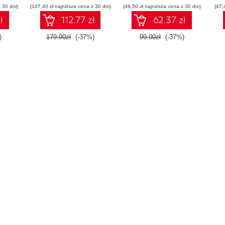
 30 dni)
(107,40 zł najniższa cena z 30 dni)
(49,50 zł najniższa cena z 30 dni)
(47,
ł
112.77 zł
62.37 zł
)
179.00zł
(-37%)
99.00zł
(-37%)