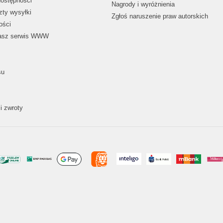
dostępności
Nagrody i wyróżnienia
zty wysyłki
Zgłoś naruszenie praw autorskich
ości
nasz serwis WWW
su
i zwroty