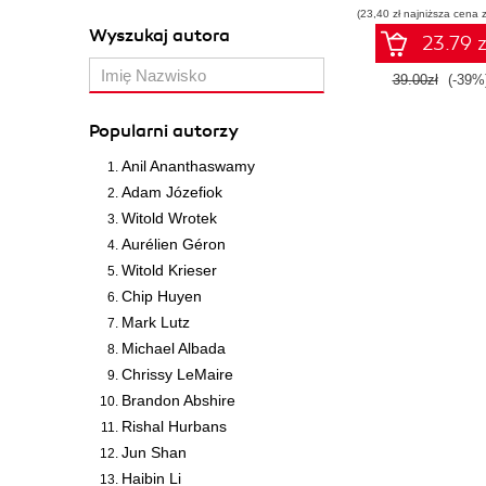
(23,40 zł najniższa cena z
Wyszukaj autora
23.79 z
39.00zł
(-39%
Popularni autorzy
Anil Ananthaswamy
Adam Józefiok
Witold Wrotek
Aurélien Géron
Witold Krieser
Chip Huyen
Mark Lutz
Michael Albada
Chrissy LeMaire
Brandon Abshire
Rishal Hurbans
Jun Shan
Haibin Li