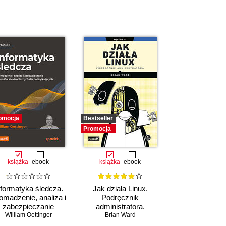
omocja
Bestseller
Promocja
książka
ebook
książka
ebook
nformatyka śledcza.
Jak działa Linux.
omadzenie, analiza i
Podręcznik
zabezpieczanie
administratora.
William Oettinger
dowodów
Wydanie III
Brian Ward
lektronicznych dla