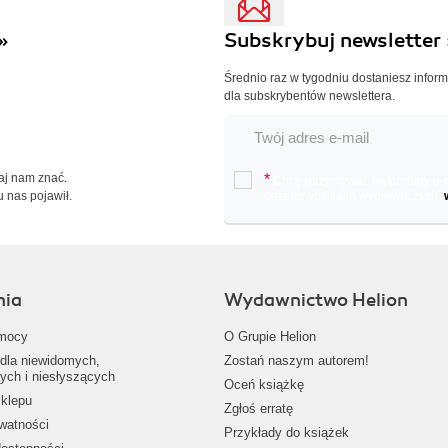
»
Subskrybuj newsletter 
Średnio raz w tygodniu dostaniesz infor
dla subskrybentów newslettera.
Daj nam znać.
*
Chcę otrzymywać na podany e-ma
u nas pojawił.
oraz nowościach wydawniczych.
nia
Wydawnictwo Helion
mocy
O Grupie Helion
dla niewidomych,
Zostań naszym autorem!
ych i niesłyszących
Oceń książkę
klepu
Zgłoś erratę
ywatności
Przykłady do książek