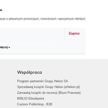
»
macje o aktualnych promocjach, nowościach i specjalnych ofertach
Zapisz
il informacje o zniżkach, promocjach
więcej »
Współpraca
Program partnerski Grupy Helion SA
Sprzedawaj książki Grupy Helion (eHelion.pl)
Zamawiaj książki do recenzji (Biuro Prasowe)
BIBLIO Ebookpoint
Custom Publishing - B2B