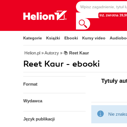
Inż. zwrotna 39,90
Kategorie
Książki
Ebooki
Kursy video
Audiobo
Helion.pl
» Autorzy
» 📚
Reet Kaur
Reet Kaur - ebooki
Tytuły au
Format
Wydawca
Nie znale
Język publikacji