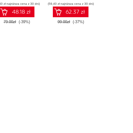
40 zł najniższa cena z 30 dni)
początkujących.
(59,40 zł najniższa cena z 30 dni)
Wydanie II
48.18 zł
62.37 zł
79.00zł
(-39%)
99.00zł
(-37%)