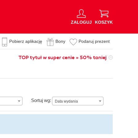
ZALOGUJ
KOSZYK
Pobierz aplikację
Bony
Podaruj prezent
TOP tytuł w super cenie » 50% taniej
Data wydania
Sortuj wg:
Data wydania