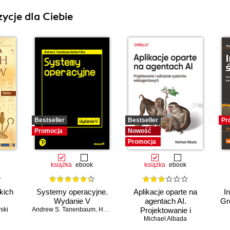
ycje dla Ciebie
Bestseller
Bestseller
Pr
Promocja
Nowość
Promocja
książka
ebook
książka
ebook
kich
Systemy operacyjne.
Aplikacje oparte na
I
Wydanie V
agentach AI.
Gr
ski
Andrew S. Tanenbaum
,
Herbert Bos
Projektowanie i
wdrażanie systemów
Michael Albada
wieloagentowych
e