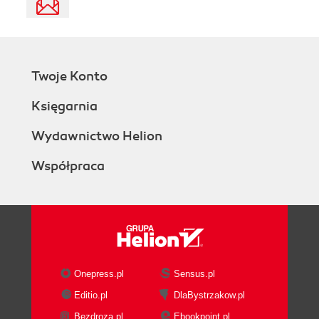
Twoje Konto
Księgarnia
Wydawnictwo Helion
Współpraca
Onepress.pl
Sensus.pl
Editio.pl
DlaBystrzakow.pl
Bezdroza.pl
Ebookpoint.pl