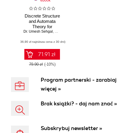
ebook
Discrete Structure
and Automata
Theory for
Dr. Umesh Sehgal
Learners
,
Ms. Sukhpreet Kaur Gil
(36,90 zł najniższa cena z 30 dni)
71.91 zł
79.90 zł
(-10%)
Program partnerski - zarabiaj
więcej »
Brak książki? - daj nam znać »
Subskrybuj newsletter »