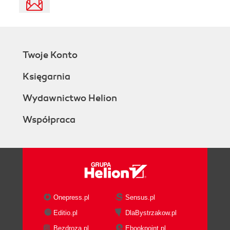
Twoje Konto
Księgarnia
Wydawnictwo Helion
Współpraca
Onepress.pl
Sensus.pl
Editio.pl
DlaBystrzakow.pl
Bezdroza.pl
Ebookpoint.pl