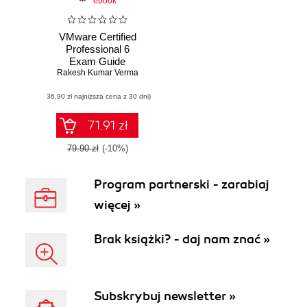
ebook
VMware Certified
Professional 6
Exam Guide
Rakesh Kumar Verma
(Exam #2V0-642)
(36,90 zł najniższa cena z 30 dni)
71.91 zł
79.90 zł
(-10%)
Program partnerski - zarabiaj
więcej »
Brak książki? - daj nam znać »
Subskrybuj newsletter »