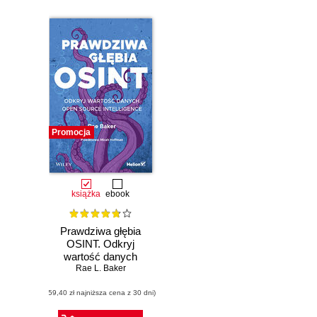
Promocja
książka
ebook
Prawdziwa głębia
OSINT. Odkryj
wartość danych
Open Source
Rae L. Baker
Intelligence
(59,40 zł najniższa cena z 30 dni)