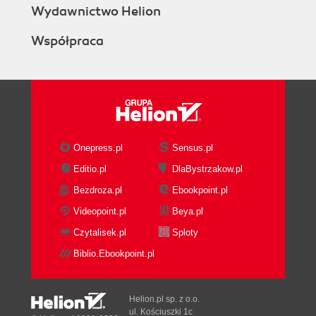
Wydawnictwo Helion
Współpraca
Onepress.pl
Sensus.pl
Editio.pl
DlaBystrzakow.pl
Bezdroza.pl
Ebookpoint.pl
Videopoint.pl
Beya.pl
Czytalisek.pl
Sploty
Biblio.Ebookpoint.pl
Helion.pl sp. z o.o.
ul. Kościuszki 1c