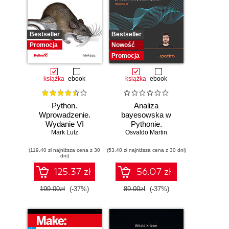
Bestseller
Bestseller
Promocja
Nowość
Promocja
książka
ebook
książka
ebook
Python.
Analiza
Wprowadzenie.
bayesowska w
Wydanie VI
Pythonie.
Mark Lutz
Osvaldo Martin
Praktyczny
przewodnik po
(119,40 zł najniższa cena z 30
(53,40 zł najniższa cena z 30 dni)
modelowaniu
dni)
probabilistycznym.
Wydanie III
125.37 zł
56.07 zł
199.00zł
(-37%)
89.00zł
(-37%)