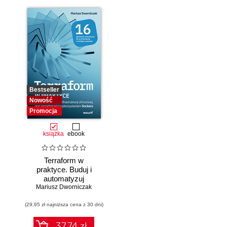
Bestseller
Nowość
Promocja
książka
ebook
Terraform w
praktyce. Buduj i
automatyzuj
Mariusz Dworniczak
infrastrukturę
chmurową oraz
(29,95 zł najniższa cena z 30 dni)
zarządzaj nią z
wykorzystaniem
Dockera
37.74 zł