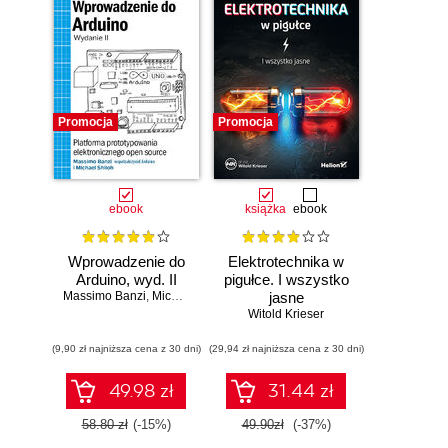
Promocja
Promocja
ebook
książka
ebook
Wprowadzenie do
Elektrotechnika w
Arduino, wyd. II
pigułce. I wszystko
Massimo Banzi
,
Michael Shiloh
jasne
Witold Krieser
(9,90 zł najniższa cena z 30 dni)
(29,94 zł najniższa cena z 30 dni)
49.98 zł
31.44 zł
58.80 zł
(-15%)
49.90zł
(-37%)