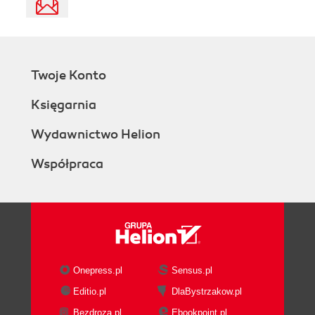
Twoje Konto
Księgarnia
Wydawnictwo Helion
Współpraca
Onepress.pl
Sensus.pl
Editio.pl
DlaBystrzakow.pl
Bezdroza.pl
Ebookpoint.pl