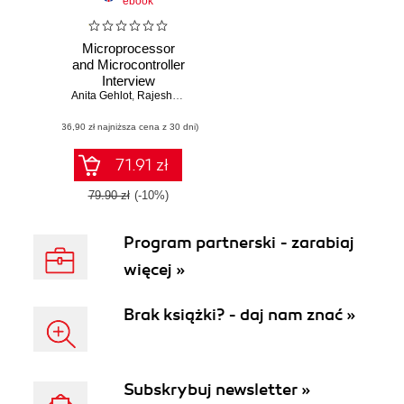
ebook
Microprocessor
and Microcontroller
Interview
Anita Gehlot
Questions
,
Rajesh Singh
,
P. Raja
,
Dushyant Kumar Singh
,
Pravee
(36,90 zł najniższa cena z 30 dni)
71.91 zł
79.90 zł
(-10%)
Program partnerski - zarabiaj
więcej »
Brak książki? - daj nam znać »
Subskrybuj newsletter »