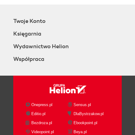
Twoje Konto
Księgarnia
Wydawnictwo Helion
Współpraca
Onepress.pl
Sensus.pl
Editio.pl
DlaBystrzakow.pl
Bezdroza.pl
Ebookpoint.pl
Videopoint.pl
Beya.pl