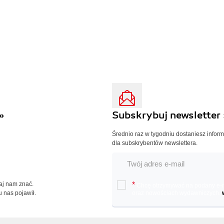
»
Subskrybuj newsletter 
Średnio raz w tygodniu dostaniesz infor
dla subskrybentów newslettera.
Daj nam znać.
*
Chcę otrzymywać na podany e-ma
u nas pojawił.
oraz nowościach wydawniczych.