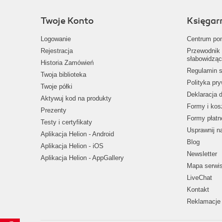
Twoje Konto
Księgar
Logowanie
Centrum po
Rejestracja
Przewodnik 
słabowidząc
Historia Zamówień
Regulamin s
Twoja biblioteka
Polityka pr
Twoje półki
Deklaracja 
Aktywuj kod na produkty
Formy i kos
Prezenty
Formy płatn
Testy i certyfikaty
Usprawnij 
Aplikacja Helion - Android
Blog
Aplikacja Helion - iOS
Newsletter
Aplikacja Helion - AppGallery
Mapa serwi
LiveChat
Kontakt
Reklamacje 