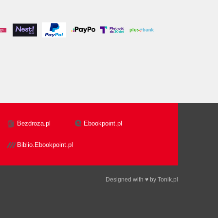
Bezdroza.pl
Ebookpoint.pl
Biblio.Ebookpoint.pl
Designed with ♥ by
Tonik.pl