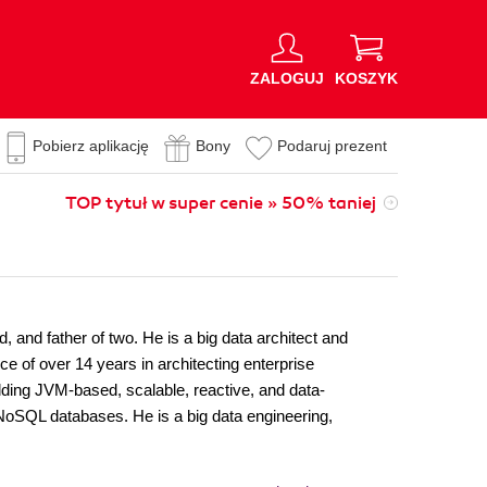
ZALOGUJ
KOSZYK
Pobierz aplikację
Bony
Podaruj prezent
TOP tytuł w super cenie » 50% taniej
and father of two. He is a big data architect and
of over 14 years in architecting enterprise
ilding JVM-based, scalable, reactive, and data-
oSQL databases. He is a big data engineering,