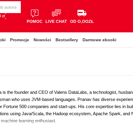
 zł
POMOC
LIVE CHAT
OD O,OOZŁ
oki
Promocje
Nowości
Bestsellery
Darmowe ebooki
 is the founder and CEO of Valens DataLabs, a technologist, husband, 
tsman who uses JVM-based languages. Pranav has diverse experience 
or Fortune 500 companies and start-ups. His core expertise lies in bu
ations using Java/Scala, the Hadoop ecosystem, Apache Spark, and N
d machine learning enthusiast.