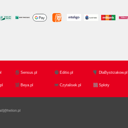
l
Sensus.pl
Editio.pl
DlaBystrzakow.pl
pl
Beya.pl
Czytalisek.pl
Sploty
il]@helion.pl