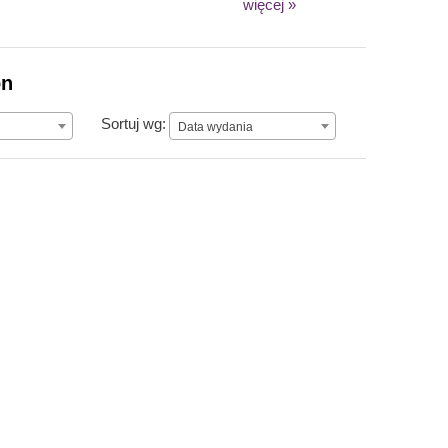
więcej »
on
Data wydania
Sortuj wg:
Data wydania