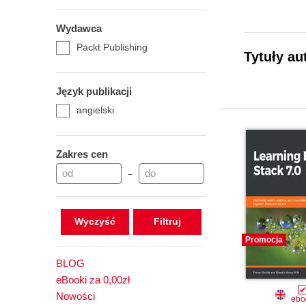
Wydawca
Packt Publishing
Tytuły au
Język publikacji
angielski
Zakres cen
–
Wyczyść
Promocja
BLOG
eBooki za 0,00zł
Nowości
ebo