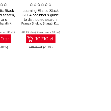
tic Stack
Learning Elastic Stack
ed search,
6.0. A beginner's guide
, and
to distributed search,
n using
harath Kumar
Pranav Shukla
analytics, and
,
Sharath Kumar
arch,
visualization using
cena z 30 dni)
ats, and
(89,25 zł najniższa cena z 30 dni)
Elasticsearch,
nd Edition
Logstash and Kibana
10 zł
107.10 zł
-10%)
119.00 zł
(-10%)