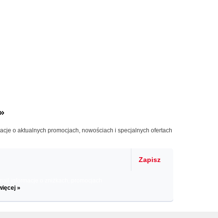
»
macje o aktualnych promocjach, nowościach i specjalnych ofertach
Zapisz
il informacje o zniżkach, promocjach
więcej »