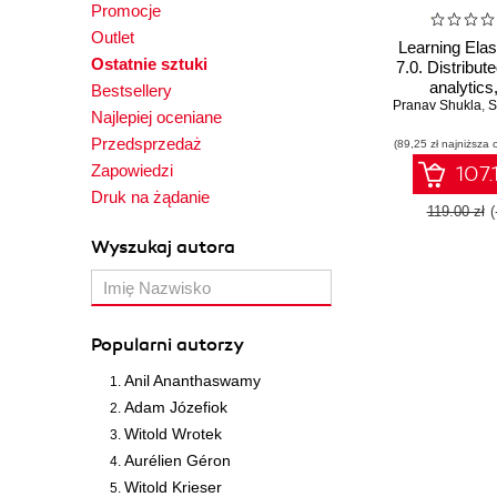
Promocje
Outlet
Learning Elas
Ostatnie sztuki
7.0. Distribut
analytics
Bestsellery
Pranav Shukla
visualizatio
,
S
Najlepiej oceniane
Elasticse
Przedsprzedaż
(89,25 zł najniższa 
Logstash, Be
Kibana - Seco
Zapowiedzi
107.
Druk na żądanie
119.00 zł
(
Wyszukaj autora
Popularni autorzy
Anil Ananthaswamy
Adam Józefiok
Witold Wrotek
Aurélien Géron
Witold Krieser