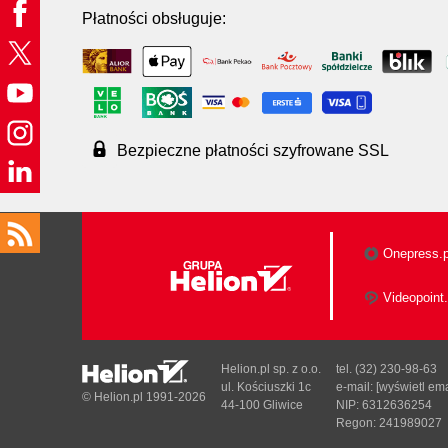
Płatności obsługuje:
Bezpieczne płatności szyfrowane SSL
Onepress.p
Videopoint.
Helion.pl sp. z o.o.
tel. (32) 230-98-63
ul. Kościuszki 1c
e-mail:
[wyświetl ema
© Helion.pl 1991-2026
44-100 Gliwice
NIP: 6312636254
Regon: 241989027