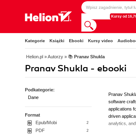
Kursy od 16,70
Kategorie
Książki
Ebooki
Kursy video
Audiobo
Helion.pl
» Autorzy
» 📚
Pranav Shukla
Pranav Shukla - ebooki
Podkategorie:
Pranav Shukla
Dane
software craf
applications f
Format
driven applic
Epub/Mobi
2
analytics, an
PDF
2