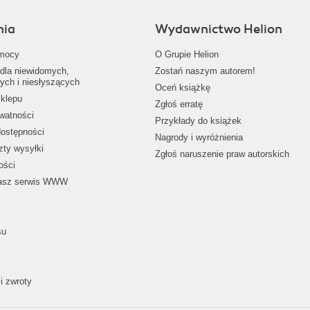
nia
Wydawnictwo Helion
mocy
O Grupie Helion
dla niewidomych,
Zostań naszym autorem!
ych i niesłyszących
Oceń książkę
klepu
Zgłoś erratę
ywatności
Przykłady do książek
dostępności
Nagrody i wyróżnienia
zty wysyłki
Zgłoś naruszenie praw autorskich
ości
nasz serwis WWW
su
i zwroty