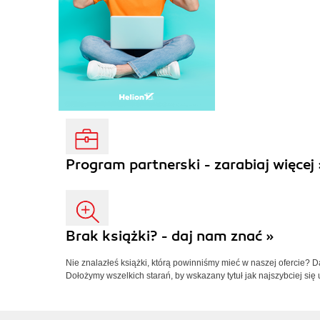
Program partnerski - zarabiaj więcej 
Brak książki? - daj nam znać »
Nie znalazłeś książki, którą powinniśmy mieć w naszej ofercie? 
Dołożymy wszelkich starań, by wskazany tytuł jak najszybciej się 