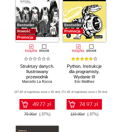
Bestseller
Bestseller
Nowość
Promocja
Promocja
książka
ebook
książka
ebook
Struktury danych.
Python. Instrukcje
Ilustrowany
dla programisty.
przewodnik
Wydanie III
Marcello La Rocca
Eric Matthes
(47,40 zł najniższa cena z 30 dni)
(71,40 zł najniższa cena z 30 dni)
49.77 zł
74.97 zł
79.00zł
(-37%)
119.00zł
(-37%)