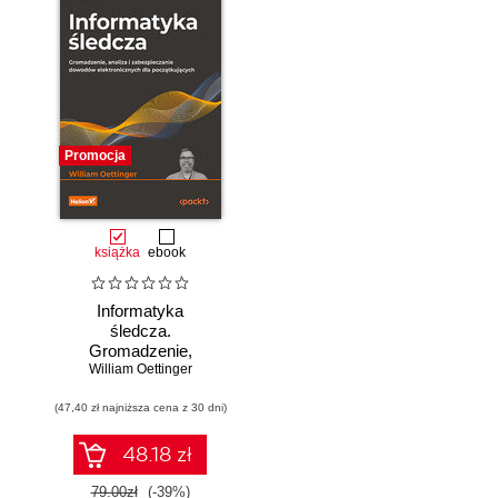
Promocja
książka
ebook
Informatyka
śledcza.
Gromadzenie,
William Oettinger
analiza i
zabezpieczanie
(47,40 zł najniższa cena z 30 dni)
dowodów
elektronicznych dla
początkujących.
48.18 zł
Wydanie II
79.00zł
(-39%)