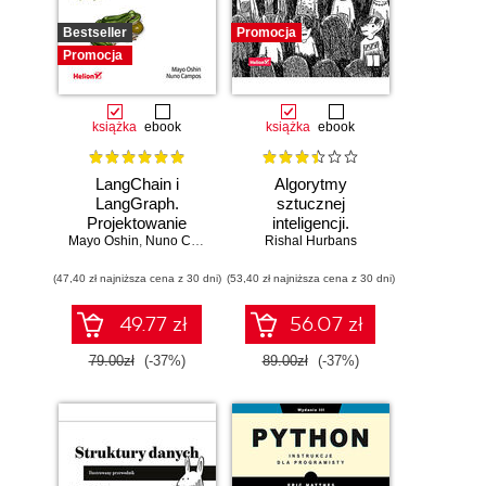
Bestseller
Promocja
Promocja
książka
ebook
książka
ebook
LangChain i
Algorytmy
LangGraph.
sztucznej
Projektowanie
inteligencji.
Mayo Oshin
aplikacji opartych
,
Nuno Campos
Rishal Hurbans
Ilustrowany
na dużych
przewodnik
(47,40 zł najniższa cena z 30 dni)
modelach
(53,40 zł najniższa cena z 30 dni)
językowych w
praktyce
49.77 zł
56.07 zł
79.00zł
(-37%)
89.00zł
(-37%)