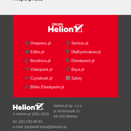
Onepress.pl
Sensus.pl
Editio.pl
DlaBystrzakow.pl
Bezdroza.pl
Ebookpoint.pl
Videopoint.pl
Beya.pl
Czytalisek.pl
Sploty
Biblio.Ebookpoint.pl
Helion.pl sp. z o.o.
ul. Kościuszki 1c
© Helion.pl 1991-2026
44-100 Gliwice
tel. (32) 230-98-63
e-mail:
[wyświetl email]@helion.pl