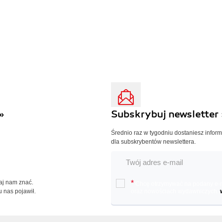
»
Subskrybuj newsletter 
Średnio raz w tygodniu dostaniesz infor
dla subskrybentów newslettera.
Daj nam znać.
*
Chcę otrzymywać na podany e-ma
u nas pojawił.
oraz nowościach wydawniczych.