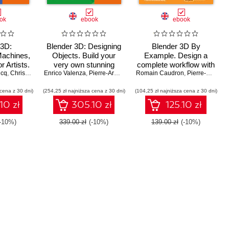
ok
ebook
ebook
 3D:
Blender 3D: Designing
Blender 3D By
Machines,
Objects. Build your
Example. Design a
r Artists.
very own stunning
complete workflow with
icq
ights and
,
Christopher Kuhn
Enrico Valenza
characters in Blender
,
Romain Caudron
,
Pierre-Armand Nicq
,
Enrico Valenza
Romain Caudron
,
Romain Caudron
Blender to create
,
Pierre-Armand Nicq
u need to
from scratch
stunning 3D scenes
 cena z 30 dni)
your own
(254,25 zł najniższa cena z 30 dni)
(104,25 zł najniższa cena z 30 dni)
and films step-by-step!
acters,
10 zł
305.10 zł
125.10 zł
d scenes
er 3D
(-10%)
339.00 zł
(-10%)
139.00 zł
(-10%)