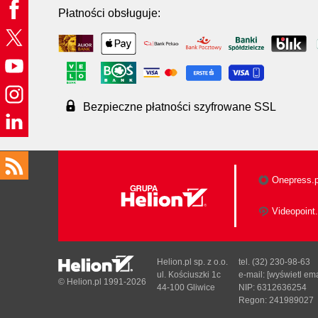
Płatności obsługuje:
Bezpieczne płatności szyfrowane SSL
Onepress.p
Videopoint.
Helion.pl sp. z o.o.
tel. (32) 230-98-63
ul. Kościuszki 1c
e-mail:
[wyświetl ema
© Helion.pl 1991-2026
44-100 Gliwice
NIP: 6312636254
Regon: 241989027