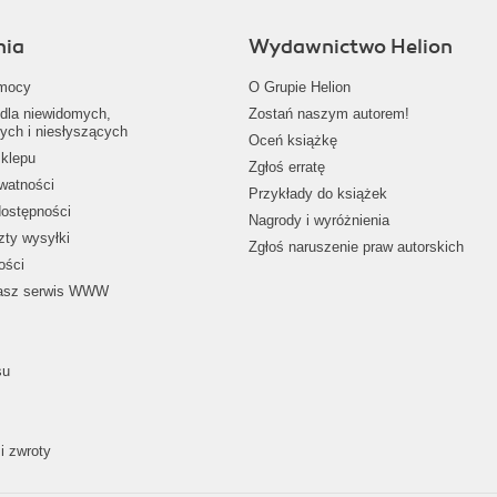
nia
Wydawnictwo Helion
mocy
O Grupie Helion
dla niewidomych,
Zostań naszym autorem!
ych i niesłyszących
Oceń książkę
klepu
Zgłoś erratę
ywatności
Przykłady do książek
dostępności
Nagrody i wyróżnienia
zty wysyłki
Zgłoś naruszenie praw autorskich
ości
nasz serwis WWW
su
i zwroty