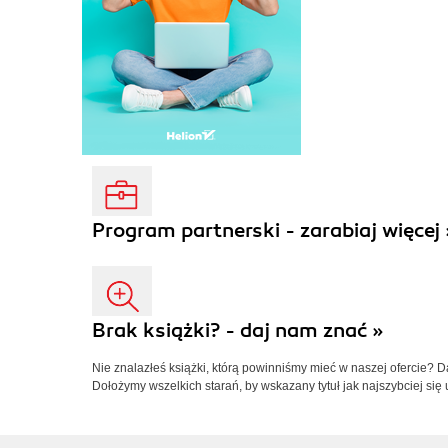
Program partnerski - zarabiaj więcej 
Brak książki? - daj nam znać »
Nie znalazłeś książki, którą powinniśmy mieć w naszej ofercie? 
Dołożymy wszelkich starań, by wskazany tytuł jak najszybciej się 