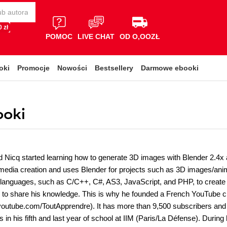
 zł
POMOC
LIVE CHAT
OD O,OOZŁ
oki
Promocje
Nowości
Bestsellery
Darmowe ebooki
ooki
 Nicq started learning how to generate 3D images with Blender 2.4x at
imedia creation and uses Blender for projects such as 3D images/ani
anguages, such as C/C++, C#, AS3, JavaScript, and PHP, to create 
to share his knowledge. This is why he founded a French YouTube 
youtube.com/ToutApprendre). It has more than 9,500 subscribers and
is in his fifth and last year of school at IIM (Paris/La Défense). During