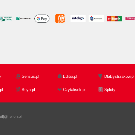
l
Sensus.pl
Editio.pl
DlaBystrzakow.pl
pl
Beya.pl
Czytalisek.pl
Sploty
il]@helion.pl