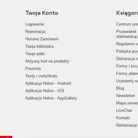
Twoje Konto
Księgar
Logowanie
Centrum po
Rejestracja
Przewodnik 
słabowidząc
Historia Zamówień
Regulamin s
Twoja biblioteka
Polityka pr
Twoje półki
Deklaracja 
Aktywuj kod na produkty
Formy i kos
Prezenty
Formy płatn
Testy i certyfikaty
Usprawnij 
Aplikacja Helion - Android
Blog
Aplikacja Helion - iOS
Newsletter
Aplikacja Helion - AppGallery
Mapa serwi
LiveChat
Kontakt
Reklamacje 