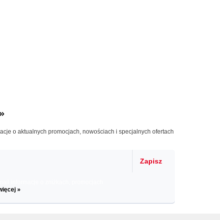
»
macje o aktualnych promocjach, nowościach i specjalnych ofertach
Zapisz
il informacje o zniżkach, promocjach
więcej »