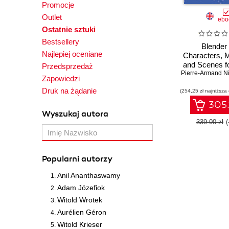
Promocje
Outlet
ebo
Ostatnie sztuki
Bestsellery
Blender
Najlepiej oceniane
Characters, 
and Scenes fo
Przedsprzedaż
Pierre-Armand N
Gain the ins
Zapowiedzi
techniques yo
Druk na żądanie
(254,25 zł najniższa
give life to 
custom char
305.
machines, an
Wyszukaj autora
in Blend
339.00 zł
Popularni autorzy
Anil Ananthaswamy
Adam Józefiok
Witold Wrotek
Aurélien Géron
Witold Krieser