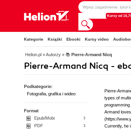
Kursy od 16,70
Kategorie
Książki
Ebooki
Kursy video
Audiobo
Helion.pl
» Autorzy
» 📚
Pierre-Armand Nicq
Pierre-Armand Nicq - eb
Podkategorie:
Pierre-Armand
Fotografia, grafika i wideo
types of mult
programming l
Format
Armand loves 
Epub/Mobi
3
(https://www.
PDF
Currently, he 
3