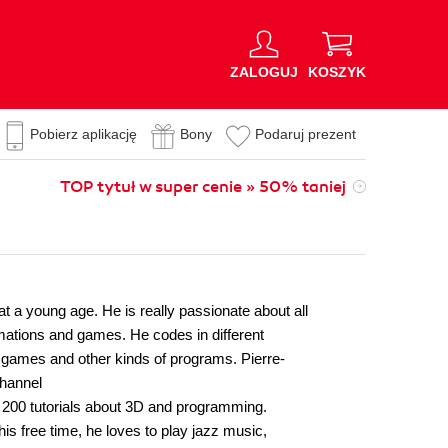
ZALOGUJ
KOSZYK
Pobierz aplikację
Bony
Podaruj prezent
TOP tytuł w super cenie » 50% taniej
 a young age. He is really passionate about all
mations and games. He codes in different
games and other kinds of programs. Pierre-
channel
 200 tutorials about 3D and programming.
 his free time, he loves to play jazz music,