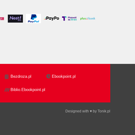
Bezdroza.pl
Ebookpoint.pl
Biblio.Ebookpoint.pl
Designed with ♥ by
Tonik.pl