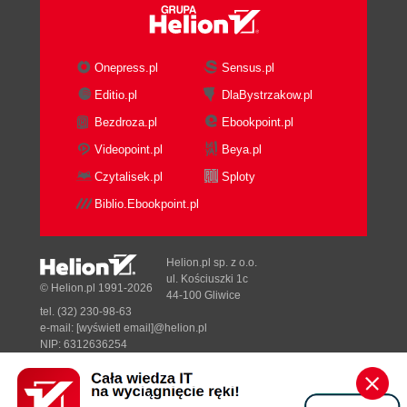
Onepress.pl
Sensus.pl
Editio.pl
DlaBystrzakow.pl
Bezdroza.pl
Ebookpoint.pl
Videopoint.pl
Beya.pl
Czytalisek.pl
Sploty
Biblio.Ebookpoint.pl
Helion.pl sp. z o.o.
ul. Kościuszki 1c
© Helion.pl 1991-2026
44-100 Gliwice
tel. (32) 230-98-63
e-mail:
[wyświetl email]@helion.pl
NIP: 6312636254
Regon: 241989027
Designed with ♥ by
Tonik.pl