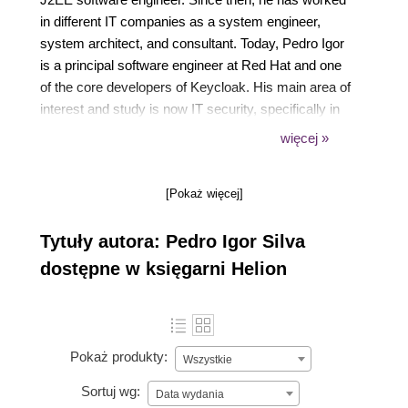
in different IT companies as a system engineer,
system architect, and consultant. Today, Pedro Igor
is a principal software engineer at Red Hat and one
of the core developers of Keycloak. His main area of
interest and study is now IT security, specifically in
the application security and identity and access
więcej »
management spaces. In his non-working hours, he
takes care of his planted aquariums.
[Pokaż więcej]
Tytuły autora: Pedro Igor Silva
dostępne w księgarni Helion
Pokaż produkty:
Wszystkie
Sortuj wg:
Data wydania