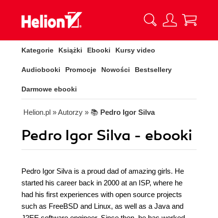
Kategorie
Książki
Ebooki
Kursy video
Audiobooki
Promocje
Nowości
Bestsellery
Darmowe ebooki
Helion.pl
» Autorzy
» 📚
Pedro Igor Silva
Pedro Igor Silva - ebooki
Pedro Igor Silva is a proud dad of amazing girls. He
started his career back in 2000 at an ISP, where he
had his first experiences with open source projects
such as FreeBSD and Linux, as well as a Java and
J2EE software engineer. Since then, he has worked