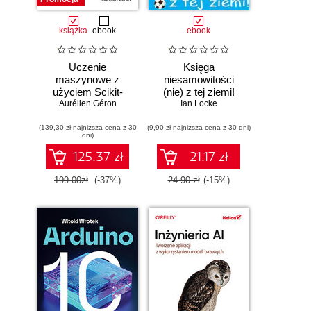
książka
ebook
ebook
Uczenie
Księga
maszynowe z
niesamowitości
użyciem Scikit-
(nie) z tej ziemi!
Learn i PyTorch.
Aurélien Géron
Księga faktów
Ian Locke
Koncepcje,
prawdziwych, choć
(139,30 zł najniższa cena z 30
narzędzia i techniki
(9,90 zł najniższa cena z 30 dni)
niezwykłych
dni)
umożliwiające
konstruowanie
125.37 zł
21.17 zł
inteligentnych
systemów
199.00zł
(-37%)
24.90 zł
(-15%)