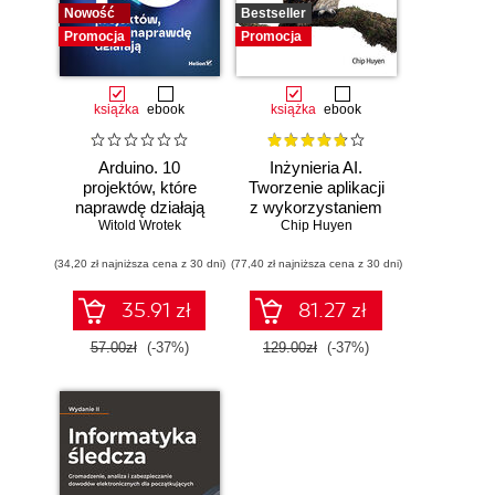
Nowość
Bestseller
Promocja
Promocja
książka
ebook
książka
ebook
Arduino. 10
Inżynieria AI.
projektów, które
Tworzenie aplikacji
naprawdę działają
z wykorzystaniem
Witold Wrotek
modeli bazowych
Chip Huyen
(34,20 zł najniższa cena z 30 dni)
(77,40 zł najniższa cena z 30 dni)
35.91 zł
81.27 zł
57.00zł
(-37%)
129.00zł
(-37%)