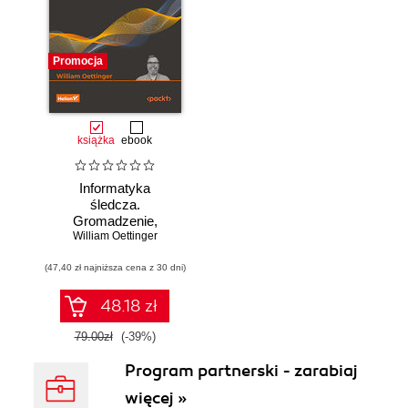
Promocja
książka
ebook
Informatyka
śledcza.
Gromadzenie,
William Oettinger
analiza i
zabezpieczanie
(47,40 zł najniższa cena z 30 dni)
dowodów
elektronicznych dla
początkujących.
48.18 zł
Wydanie II
79.00zł
(-39%)
Program partnerski - zarabiaj
więcej »