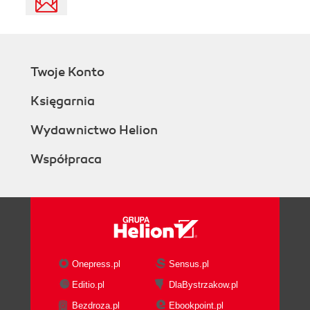
Twoje Konto
Księgarnia
Wydawnictwo Helion
Współpraca
Onepress.pl
Sensus.pl
Editio.pl
DlaBystrzakow.pl
Bezdroza.pl
Ebookpoint.pl