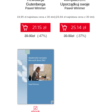
Gutenberga
Uporządkuj swoje
Paweł Wimmer
Paweł Wimmer
myśli
(19,95 zł najniższa cena z 30 dni)
(23,94 zł najniższa cena z 30 dni)
21.15 zł
25.14 zł
39.90zł
(-47%)
39.90zł
(-37%)
ebook