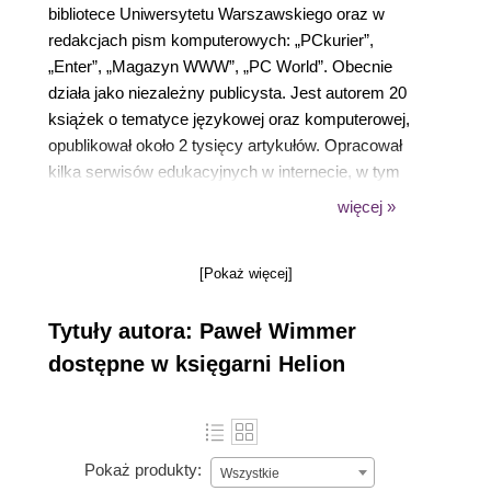
bibliotece Uniwersytetu Warszawskiego oraz w
redakcjach pism komputerowych: „PCkurier”,
„Enter”, „Magazyn WWW”, „PC World”. Obecnie
działa jako niezależny publicysta. Jest autorem 20
książek o tematyce językowej oraz komputerowej,
opublikował około 2 tysięcy artykułów. Opracował
kilka serwisów edukacyjnych w internecie, w tym
najbardziej popularny Kurs języka HTML. Poradnik
więcej »
webmastera. Prowadził blogi o tematyce językowej,
komputerowej i ekonomicznej. Jest członkiem
[Pokaż więcej]
Towarzystwa Dziennikarskiego, społecznikiem i
aktywnym uczestnikiem sfery social media.
Tytuły autora: Paweł Wimmer
Interesuje się językami sztucznymi (esperanto,
interlingua) i ochroną przyrody. Lubi sport. Chętnie,
dostępne w księgarni Helion
choć z dystansem ogląda filmy popularnonaukowe,
w tym ufologiczne. Wierzy w powszechność życia
we Wszechświecie.
Pokaż produkty:
Wszystkie