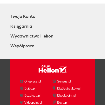
Twoje Konto
Księgarnia
Wydawnictwo Helion
Współpraca
Onepress.pl
Sensus.pl
Editio.pl
DlaBystrzakow.pl
Bezdroza.pl
Ebookpoint.pl
Videopoint.pl
Beya.pl