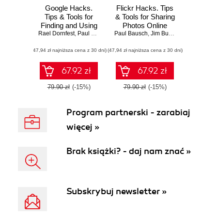
Google Hacks.
Flickr Hacks. Tips
Tips & Tools for
& Tools for Sharing
Finding and Using
Photos Online
Rael Dornfest
the World's
,
Paul Bausch
,
Tara Calishain
Paul Bausch
,
Jim Bumgardner
Information. 3rd
(47,94 zł najniższa cena z 30 dni)
Edition
(47,94 zł najniższa cena z 30 dni)
67.92 zł
67.92 zł
79.90 zł
(-15%)
79.90 zł
(-15%)
Program partnerski - zarabiaj
więcej »
Brak książki? - daj nam znać »
Subskrybuj newsletter »