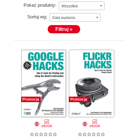
Pokaż produkty:
Wszystkie
Sortuj wg:
Data wydania
Filtruj »
Promocja
Promocja
ebook
ebook