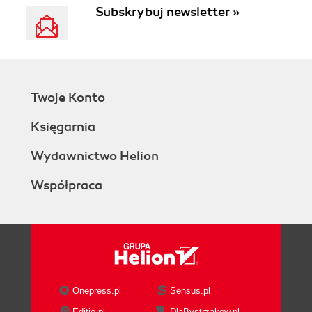
Subskrybuj newsletter »
Twoje Konto
Księgarnia
Wydawnictwo Helion
Współpraca
Onepress.pl
Sensus.pl
Editio.pl
DlaBystrzakow.pl