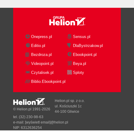
Onepress.pl
Sensus.pl
Editio.pl
DlaBystrzakow.pl
Bezdroza.pl
Ebookpoint.pl
Videopoint.pl
Beya.pl
Czytalisek.pl
Sploty
Biblio.Ebookpoint.pl
Helion.pl sp. z o.o.
ul. Kościuszki 1c
© Helion.pl 1991-2026
44-100 Gliwice
tel. (32) 230-98-63
e-mail:
[wyświetl email]@helion.pl
NIP: 6312636254
Regon: 241989027