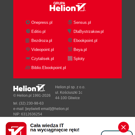
Onepress.pl
Sensus.pl
Editio.pl
DlaBystrzakow.pl
Bezdroza.pl
Ebookpoint.pl
Videopoint.pl
Beya.pl
Czytalisek.pl
Sploty
Biblio.Ebookpoint.pl
Helion.pl sp. z o.o.
ul. Kościuszki 1c
© Helion.pl 1991-2026
44-100 Gliwice
tel. (32) 230-98-63
e-mail:
[wyświetl email]@helion.pl
NIP: 6312636254
Regon: 241989027
Designed with ♥ by
Tonik.pl