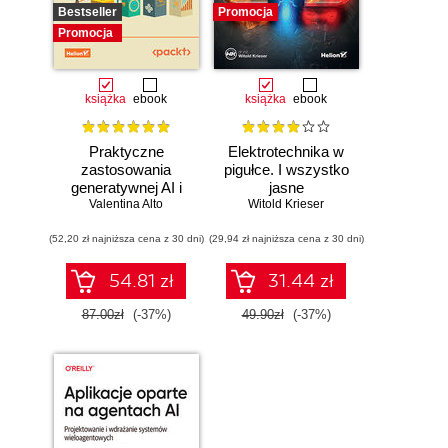
Bestseller
Promocja
Promocja
książka
ebook
książka
ebook
Praktyczne
Elektrotechnika w
zastosowania
pigułce. I wszystko
generatywnej AI i
jasne
Valentina Alto
ChatGPT.
Witold Krieser
Wykorzystaj
(52,20 zł najniższa cena z 30 dni)
potencjał inżynierii
(29,94 zł najniższa cena z 30 dni)
promptów z
technologiami
54.81 zł
31.44 zł
OpenAI dla
zwiększenia
87.00zł
(-37%)
49.90zł
(-37%)
produktywności i
kreatywności.
Wydanie II