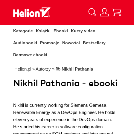
Kategorie
Książki
Ebooki
Kursy video
Audiobooki
Promocje
Nowości
Bestsellery
Darmowe ebooki
Helion.pl
» Autorzy
» 📚
Nikhil Pathania
Nikhil Pathania - ebooki
Nikhil is currently working for Siemens Gamesa
Renewable Energy as a DevOps Engineer. He holds
eleven years of experience in the DevOps domain.
He started his career in software configuration
management as an SCM engineer and later moved