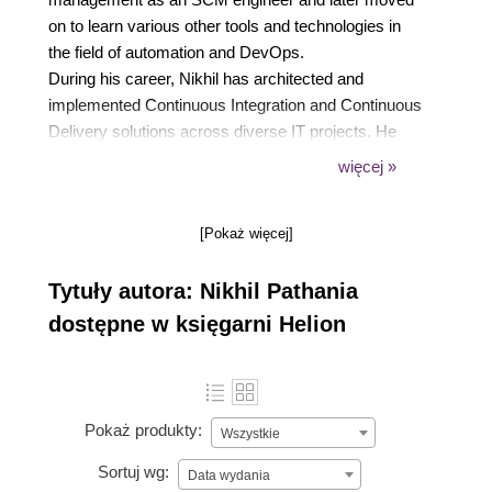
on to learn various other tools and technologies in
the field of automation and DevOps.
During his career, Nikhil has architected and
implemented Continuous Integration and Continuous
Delivery solutions across diverse IT projects. He
enjoys finding new and better ways to automate and
więcej »
improve manual processes.
In his spare time, Nikhil likes to read, write, and
[Pokaż więcej]
meditate. He is an avid climber, and now hikes and
cycles.
Tytuły autora: Nikhil Pathania
dostępne w księgarni Helion
Pokaż produkty:
Wszystkie
Sortuj wg:
Data wydania