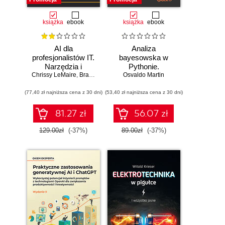
książka
ebook
książka
ebook
AI dla
Analiza
profesjonalistów IT.
bayesowska w
Narzędzia i
Pythonie.
Chrissy LeMaire
techniki
,
Brandon Abshire
Osvaldo Martin
Praktyczny
zwiększające
przewodnik po
(77,40 zł najniższa cena z 30 dni)
produktywność
(53,40 zł najniższa cena z 30 dni)
modelowaniu
probabilistycznym.
Wydanie III
81.27 zł
56.07 zł
129.00zł
(-37%)
89.00zł
(-37%)