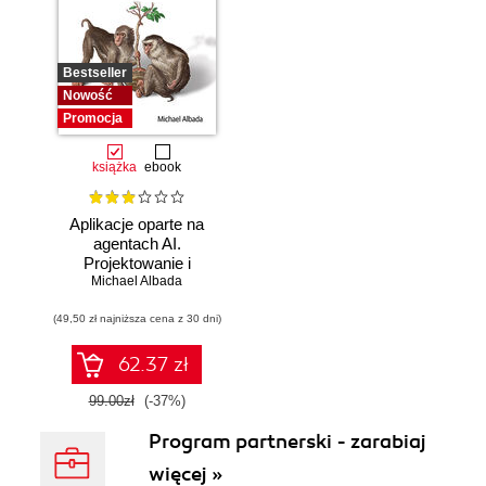
Bestseller
Nowość
Promocja
książka
ebook
Aplikacje oparte na
agentach AI.
Projektowanie i
Michael Albada
wdrażanie
systemów
(49,50 zł najniższa cena z 30 dni)
wieloagentowych
62.37 zł
99.00zł
(-37%)
Program partnerski - zarabiaj
więcej »