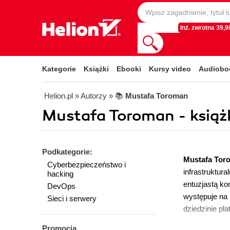
Inż. zwrotna 39,90
Kategorie
Książki
Ebooki
Kursy video
Audiobo
Helion.pl
» Autorzy
» 📚
Mustafa Toroman
Mustafa Toroman - książk
Podkategorie:
Mustafa To
Cyberbezpieczeństwo i
infrastruktur
hacking
entuzjastą ko
DevOps
występuje na
Sieci i serwery
dziedzinie pl
Promocja