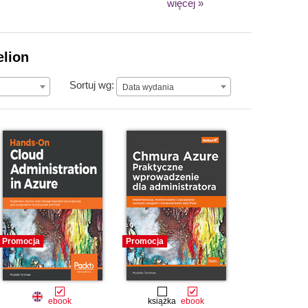
więcej »
elion
Data wydania
Sortuj wg:
Data wydania
Promocja
Promocja
ebook
książka
ebook