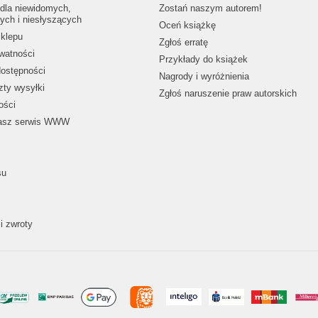
dla niewidomych,
Zostań naszym autorem!
ych i niesłyszących
Oceń książkę
klepu
Zgłoś erratę
ywatności
Przykłady do książek
dostępności
Nagrody i wyróżnienia
zty wysyłki
Zgłoś naruszenie praw autorskich
ości
nasz serwis WWW
su
i zwroty