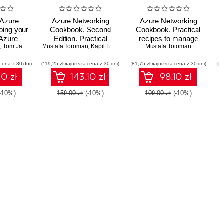
 Azure
Azure Networking
Azure Networking
ping your
Cookbook, Second
Cookbook. Practical
 Azure
Edition. Practical
recipes to manage
safe -
,
Tom Janetscheck
Mustafa Toroman
recipes for secure
,
Kapil Bansal Kumar Bansal
network traffic in Azure,
Mustafa Toroman
,
Rithin Skaria
ition
network infrastructure,
optimize performance,
 cena z 30 dni)
(119,25 zł najniższa cena z 30 dni)
global application
(81,75 zł najniższa cena z 30 dni)
and secure Azure
delivery, and accessible
resources
10 zł
143.10 zł
98.10 zł
connectivity in Azure -
Second Edition
(-10%)
159.00 zł
(-10%)
109.00 zł
(-10%)