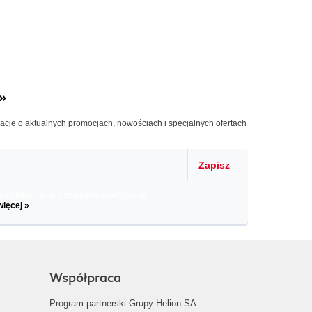
»
macje o aktualnych promocjach, nowościach i specjalnych ofertach
Zapisz
il informacje o zniżkach, promocjach
więcej »
Współpraca
Program partnerski Grupy Helion SA