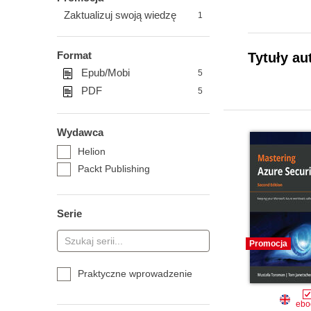
Zaktualizuj swoją wiedzę
1
Format
Tytuły au
Epub/Mobi
5
PDF
5
Wydawca
Helion
Packt Publishing
Serie
Promocja
Praktyczne wprowadzenie
ebo