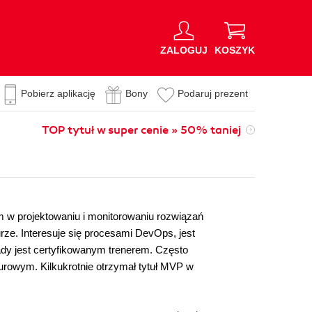
ZALOGUJ
KOSZYK
Pobierz aplikację
Bony
Podaruj prezent
TOP tytuł w super cenie » 50% taniej
m w projektowaniu i monitorowaniu rozwiązań
ze. Interesuje się procesami DevOps, jest
kady jest certyfikowanym trenerem. Często
owym. Kilkukrotnie otrzymał tytuł MVP w