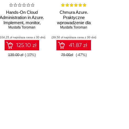
Hands-On Cloud
Chmura Azure.
Administration in Azure.
Praktyczne
Implement, monitor,
wprowadzenie dla
and manage important
Mustafa Toroman
administratora.
Mustafa Toroman
Azure services and
Implementacja,
(104,25 zł najniższa cena z 30 dni)
components including
(39,50 zł najniższa cena z 30 dni)
monitorowanie i
IaaS and PaaS
zarządzanie ważnymi
125.10 zł
41.87 zł
usługami i
komponentami
139.00 zł
(-10%)
79.00zł
(-47%)
IaaS/PaaS