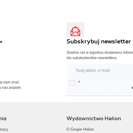
»
Subskrybuj newsletter 
Średnio raz w tygodniu dostaniesz infor
dla subskrybentów newslettera.
Daj nam znać.
*
Chcę otrzymywać na podany e-ma
u nas pojawił.
oraz nowościach wydawniczych.
nia
Wydawnictwo Helion
mocy
O Grupie Helion