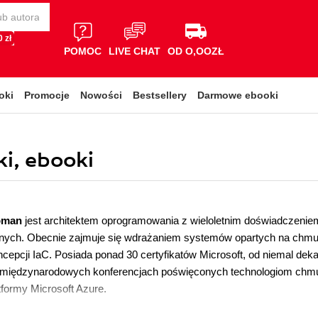
 zł
POMOC
LIVE CHAT
OD O,OOZŁ
oki
Promocje
Nowości
Bestsellery
Darmowe ebooki
i, ebooki
roman
jest architektem oprogramowania z wieloletnim doświadczenie
alnych. Obecnie zajmuje się wdrażaniem systemów opartych na chmur
ncepcji IaC. Posiada ponad 30 certyfikatów Microsoft, od niemal de
 międzynarodowych konferencjach poświęconych technologiom chmur
atformy Microsoft Azure.