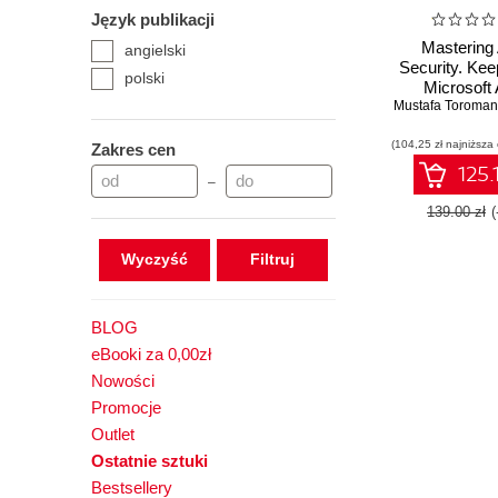
Język publikacji
Mastering
angielski
Security. Kee
polski
Microsoft
Mustafa Toroman
workloads 
Second Ed
(104,25 zł najniższa
Zakres cen
125.
–
139.00 zł
Wyczyść
BLOG
eBooki za 0,00zł
Nowości
Promocje
Outlet
Ostatnie sztuki
Bestsellery