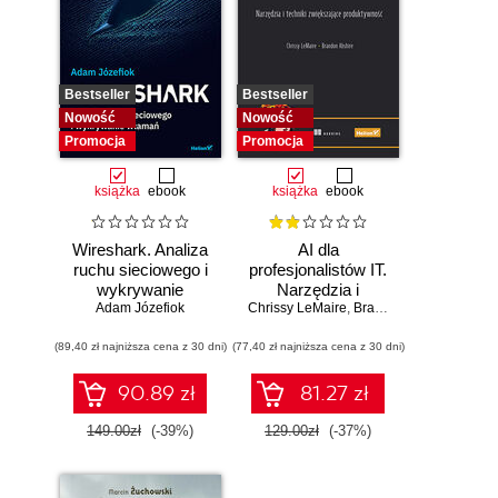
Bestseller
Bestseller
Nowość
Nowość
Promocja
Promocja
książka
ebook
książka
ebook
Wireshark. Analiza
AI dla
ruchu sieciowego i
profesjonalistów IT.
wykrywanie
Narzędzia i
Adam Józefiok
włamań
Chrissy LeMaire
techniki
,
Brandon Abshire
zwiększające
(89,40 zł najniższa cena z 30 dni)
(77,40 zł najniższa cena z 30 dni)
produktywność
90.89 zł
81.27 zł
149.00zł
(-39%)
129.00zł
(-37%)