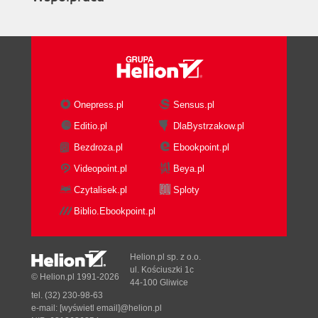
Onepress.pl
Sensus.pl
Editio.pl
DlaBystrzakow.pl
Bezdroza.pl
Ebookpoint.pl
Videopoint.pl
Beya.pl
Czytalisek.pl
Sploty
Biblio.Ebookpoint.pl
Helion.pl sp. z o.o.
ul. Kościuszki 1c
© Helion.pl 1991-2026
44-100 Gliwice
tel. (32) 230-98-63
e-mail:
[wyświetl email]@helion.pl