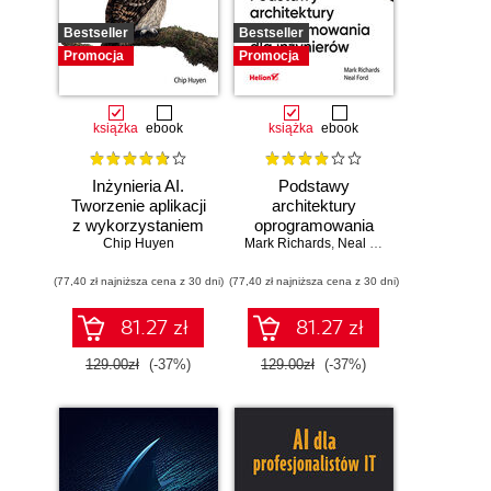
Bestseller
Bestseller
Promocja
Promocja
książka
ebook
książka
ebook
Inżynieria AI.
Podstawy
Tworzenie aplikacji
architektury
z wykorzystaniem
oprogramowania
modeli bazowych
Chip Huyen
Mark Richards
dla inżynierów.
,
Neal Ford
Wydanie II
(77,40 zł najniższa cena z 30 dni)
(77,40 zł najniższa cena z 30 dni)
81.27 zł
81.27 zł
129.00zł
(-37%)
129.00zł
(-37%)