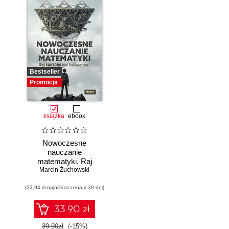
Bestseller
Promocja
książka
ebook
Nowoczesne
nauczanie
matematyki. Raj
Marcin Żuchowski
Cantora bez
kalkulatora?
(23,94 zł najniższa cena z 30 dni)
33.90 zł
39.90zł
(-15%)