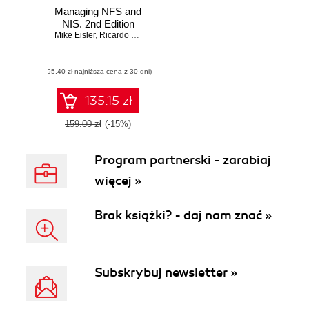
Managing NFS and
NIS. 2nd Edition
Mike Eisler
,
Ricardo Labiaga
,
Hal Stern
(95,40 zł najniższa cena z 30 dni)
135.15 zł
159.00 zł
(-15%)
Program partnerski - zarabiaj
więcej »
Brak książki? - daj nam znać »
Subskrybuj newsletter »