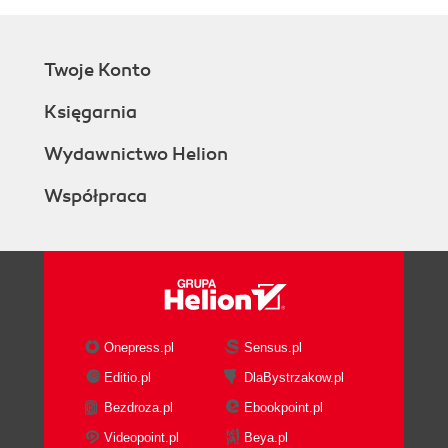
Twoje Konto
Księgarnia
Wydawnictwo Helion
Współpraca
Onepress.pl
Sensus.pl
Editio.pl
DlaBystrzakow.pl
Bezdroza.pl
Ebookpoint.pl
Videopoint.pl
Beya.pl