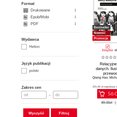
Format
Drukowane
1
Epub/Mobi
1
PDF
1
Bestseller
Nowość
Promocja
Wydawca
Helion
książka
e
Język publikacji
Relacyjne
danych. Ilu
polski
przewod
Qiang Hao
,
Michail
Zakres cen
(53,40 zł najniższa 
56.0
–
89.00zł
(
Wyczyść