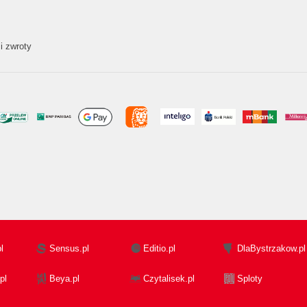
i zwroty
l
Sensus.pl
Editio.pl
DlaBystrzakow.pl
pl
Beya.pl
Czytalisek.pl
Sploty