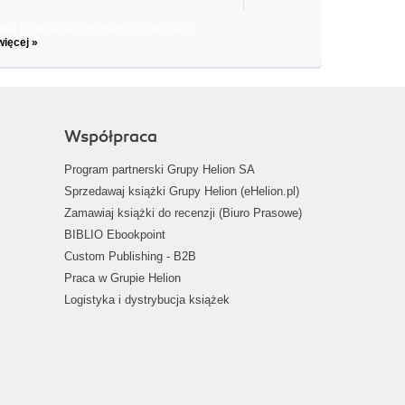
il informacje o zniżkach, promocjach
więcej »
Współpraca
Program partnerski Grupy Helion SA
Sprzedawaj książki Grupy Helion (eHelion.pl)
Zamawiaj książki do recenzji (Biuro Prasowe)
BIBLIO Ebookpoint
Custom Publishing - B2B
Praca w Grupie Helion
Logistyka i dystrybucja książek