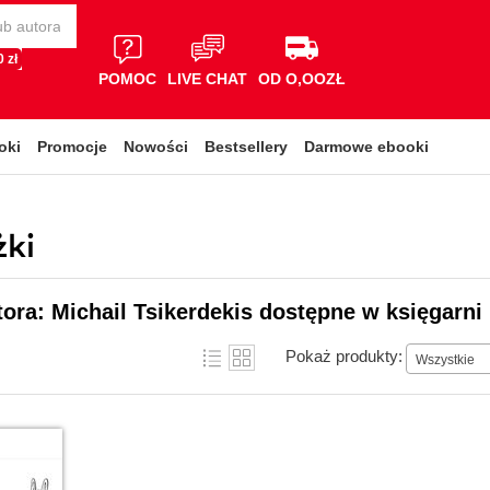
 zł
POMOC
LIVE CHAT
OD O,OOZŁ
oki
Promocje
Nowości
Bestsellery
Darmowe ebooki
żki
tora: Michail Tsikerdekis dostępne w księgarni
Pokaż produkty:
Wszystkie