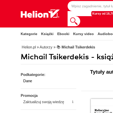
Kursy od 16,70
Kategorie
Książki
Ebooki
Kursy video
Audiobo
Helion.pl
» Autorzy
» 📚
Michail Tsikerdekis
Michail Tsikerdekis - ksią
Tytuły au
Podkategorie:
Dane
Promocja
Zaktualizuj swoją wiedzę
1