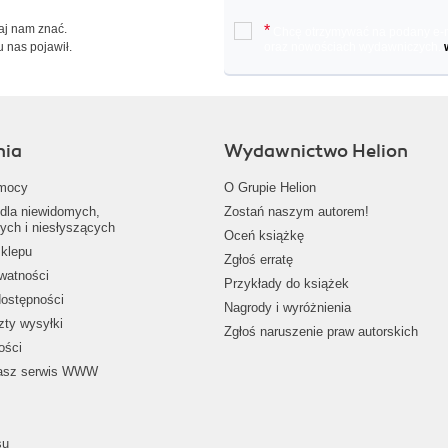
Daj nam znać.
*
Chcę otrzymywać na podany e-ma
u nas pojawił.
oraz nowościach wydawniczych.
nia
Wydawnictwo Helion
mocy
O Grupie Helion
dla niewidomych,
Zostań naszym autorem!
ych i niesłyszących
Oceń książkę
klepu
Zgłoś erratę
ywatności
Przykłady do książek
dostępności
Nagrody i wyróżnienia
zty wysyłki
Zgłoś naruszenie praw autorskich
ości
nasz serwis WWW
su