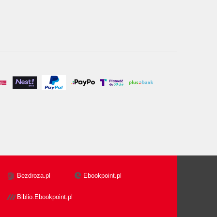
Bezdroza.pl
Ebookpoint.pl
Biblio.Ebookpoint.pl