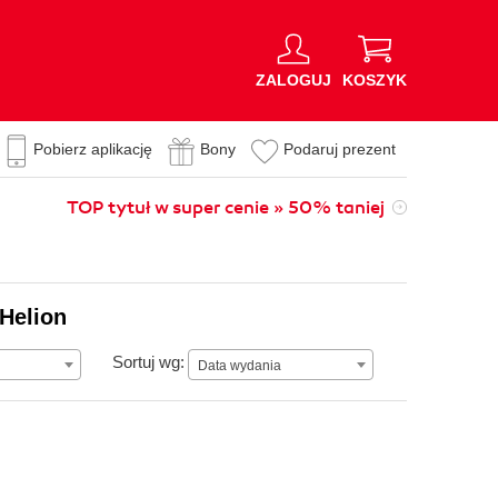
ZALOGUJ
KOSZYK
Pobierz aplikację
Bony
Podaruj prezent
TOP tytuł w super cenie » 50% taniej
 Helion
Data wydania
Sortuj wg:
Data wydania