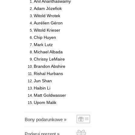
Anil Ananthaswamy
Adam Józefiok
Witold Wrotek
Aurélien Géron
Witold Krieser
Chip Huyen
Mark Lutz
Michael Albada
Chrissy LeMaire
Brandon Abshire
Rishal Hurbans
Jun Shan
Haibin Li
Matt Goldwasser
Upom Malik
Bony podarunkowe »
Podaruj prezent »