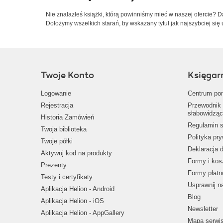
Nie znalazłeś książki, którą powinniśmy mieć w naszej ofercie? 
Dołożymy wszelkich starań, by wskazany tytuł jak najszybciej się 
Twoje Konto
Księgar
Logowanie
Centrum po
Rejestracja
Przewodnik 
słabowidząc
Historia Zamówień
Regulamin s
Twoja biblioteka
Polityka pr
Twoje półki
Deklaracja 
Aktywuj kod na produkty
Formy i kos
Prezenty
Formy płatn
Testy i certyfikaty
Usprawnij 
Aplikacja Helion - Android
Blog
Aplikacja Helion - iOS
Newsletter
Aplikacja Helion - AppGallery
Mapa serwi