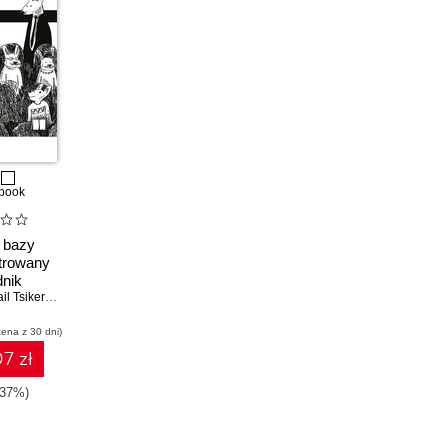
book
 bazy
strowany
nik
 Tsikerdekis
cena z 30 dni)
7 zł
-37%)