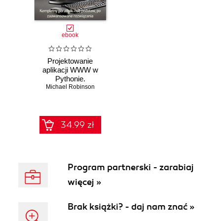
ebook
Projektowanie
aplikacji WWW w
Pythonie.
Michael Robinson
Kompletny
poradnik od
podstaw po
zaawansowane
rozwiązania
34.99 zł
Program partnerski - zarabiaj
więcej »
Brak książki? - daj nam znać »