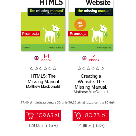
Promocja
Promocja
ebook
ebook
HTML5: The
Creating a
Missing Manual
Website: The
Matthew MacDonald
Missing Manual.
Matthew MacDonald
3rd Edition
(77,40 zł najniższa cena z 30 dni)
(56,99 zł najniższa cena z 30 dni)
109.65 zł
80.73 zł
129.00 zł
(-15%)
94.99 zł
(-15%)