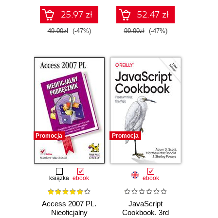
25.97 zł
52.47 zł
49.00zł
(-47%)
99.00zł
(-47%)
Promocja
Promocja
książka
ebook
ebook
Access 2007 PL.
JavaScript
Nieoficjalny
Cookbook. 3rd