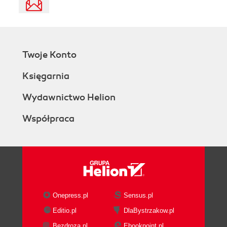
Twoje Konto
Księgarnia
Wydawnictwo Helion
Współpraca
Onepress.pl
Sensus.pl
Editio.pl
DlaBystrzakow.pl
Bezdroza.pl
Ebookpoint.pl