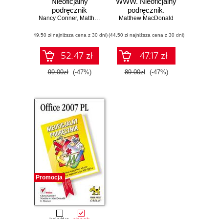
Nieoficjalny
WWW. Nieoficjalny
podręcznik
podręcznik.
Nancy Conner
,
Matthew MacDonald
Matthew MacDonald
Wydanie II
(49,50 zł najniższa cena z 30 dni)
(44,50 zł najniższa cena z 30 dni)
52.47 zł
47.17 zł
99.00zł
(-47%)
89.00zł
(-47%)
Promocja