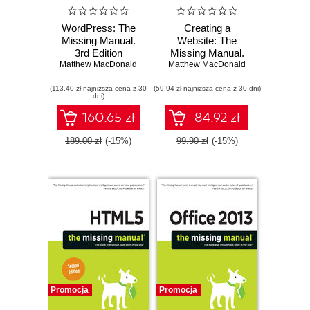
WordPress: The
Creating a
Missing Manual.
Website: The
3rd Edition
Missing Manual.
Matthew MacDonald
Matthew MacDonald
4th Edition
(113,40 zł najniższa cena z 30
(59,94 zł najniższa cena z 30 dni)
dni)
160.65 zł
84.92 zł
189.00 zł
(-15%)
99.90 zł
(-15%)
Promocja
Promocja