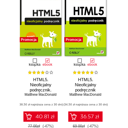
Promocja
Promocja
książka
ebook
książka
ebook
HTML5.
HTML5.
Nieoficjalny
Nieoficjalny
podręcznik.
podręcznik
Matthew MacDonald
Wydanie II
Matthew MacDonald
(38,50 zł najniższa cena z 30 dni)
(34,50 zł najniższa cena z 30 dni)
40.81 zł
36.57 zł
77.00zł
(-47%)
69.00zł
(-47%)