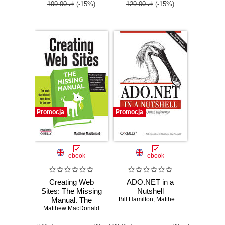
109.00 zł
(-15%)
129.00 zł
(-15%)
Promocja
Promocja
ebook
ebook
Creating Web
ADO.NET in a
Sites: The Missing
Nutshell
Manual. The
Bill Hamilton
,
Matthew MacDonald
Matthew MacDonald
Missing Manual