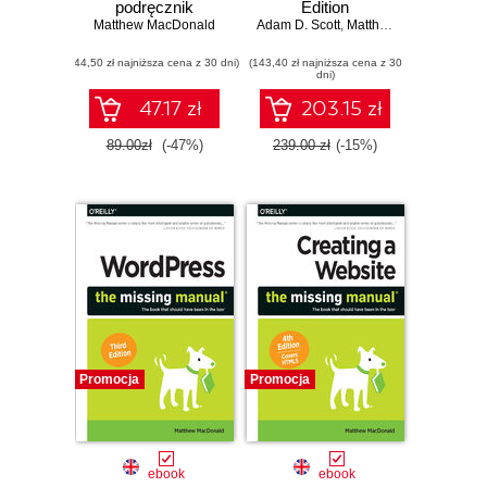
podręcznik
Edition
Matthew MacDonald
Adam D. Scott
,
Matthew MacDonald
,
S
(44,50 zł najniższa cena z 30 dni)
(143,40 zł najniższa cena z 30
dni)
47.17 zł
203.15 zł
89.00zł
(-47%)
239.00 zł
(-15%)
Promocja
Promocja
ebook
ebook