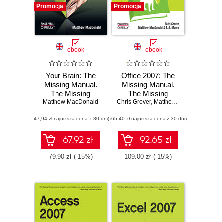
Promocja
Promocja
ebook
ebook
Your Brain: The
Office 2007: The
Missing Manual.
Missing Manual.
The Missing
The Missing
Matthew MacDonald
Manual
Chris Grover
Manual
,
Matthew MacDonald
,
E. 
(47,94 zł najniższa cena z 30 dni)
(65,40 zł najniższa cena z 30 dni)
67.92 zł
92.65 zł
79.90 zł
(-15%)
109.00 zł
(-15%)