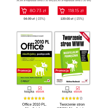
(56,99 zł najniższa cena z 30 dni)
(83,40 zł najniższa cena z 30 dni)
80.73 zł
118.15 zł
94.99 zł
(-15%)
139.00 zł
(-15%)
Promocja
Promocja
książka
ebook
książka
ebook
Office 2010 PL.
Tworzenie stron