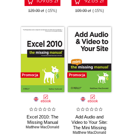
109.65 zł
92.65 zł
129.00 zł
(-15%)
109.00 zł
(-15%)
Promocja
Promocja
ebook
ebook
Excel 2010: The
Add Audio and
Missing Manual
Video to Your Site:
Matthew MacDonald
The Mini Missing
Matthew MacDonald
Manual