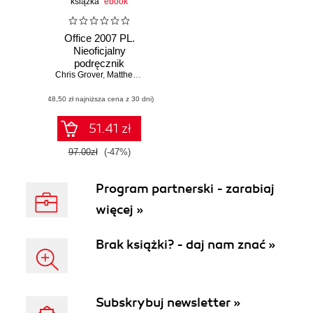
książka
ebook
Office 2007 PL.
Nieoficjalny
podręcznik
Chris Grover
,
Matthew MacDonald
,
E. Moore
(48,50 zł najniższa cena z 30 dni)
51.41 zł
97.00zł
(-47%)
Program partnerski - zarabiaj
więcej »
Brak książki? - daj nam znać »
Subskrybuj newsletter »