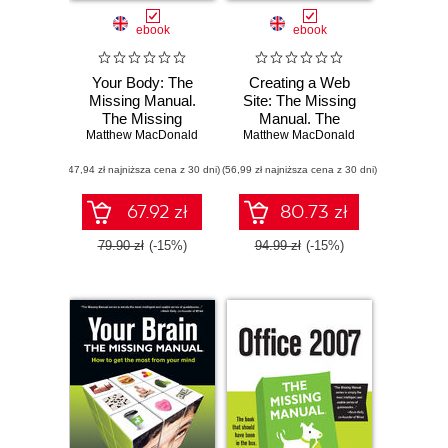
ebook
ebook
Your Body: The
Creating a Web
Missing Manual.
Site: The Missing
The Missing
Manual. The
Matthew MacDonald
Manual
Matthew MacDonald
Missing Manual.
2nd Edition
(47,94 zł najniższa cena z 30 dni)
(56,99 zł najniższa cena z 30 dni)
67.92 zł
80.73 zł
79.90 zł
(-15%)
94.99 zł
(-15%)