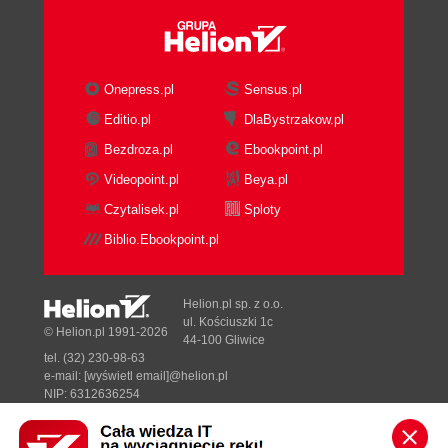
Onepress.pl
Sensus.pl
Editio.pl
DlaBystrzakow.pl
Bezdroza.pl
Ebookpoint.pl
Videopoint.pl
Beya.pl
Czytalisek.pl
Sploty
Biblio.Ebookpoint.pl
Helion.pl sp. z o.o.
ul. Kościuszki 1c
© Helion.pl 1991-2026
44-100 Gliwice
tel. (32) 230-98-63
e-mail:
[wyświetl email]@helion.pl
NIP: 6312636254
Regon: 241989027
Designed with ♥ by
Tonik.pl