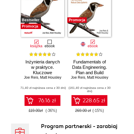
Bestseller
Promocja
Promocja
książka
ebook
ebook
Inżynieria danych
Fundamentals of
w praktyce.
Data Engineering.
Kluczowe
Plan and Build
Joe Reis
koncepcje i
,
Matt Housley
Joe Reis
Robust Data
,
Matt Housley
najlepsze
Systems
(71,40 zł najniższa cena z 30 dni)
technologie
(161,40 zł najniższa cena z 30
dni)
76.16 zł
228.65 zł
119.00zł
(-36%)
269.00 zł
(-15%)
Program partnerski - zarabiaj