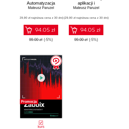
Automatyzacja
aplikacji i
tworzenia aplikacji
Mateusz Paruzel
Mateusz Paruzel
systemów IT
w Javie
(29,90 zł najniższa cena z 30 dni)
(29,90 zł najniższa cena z 30 dni)
94.05 zł
94.05 zł
99.00 zł
(-5%)
99.00 zł
(-5%)
Promocja
kurs