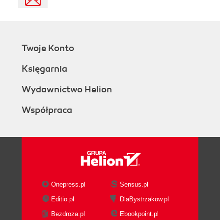
Twoje Konto
Księgarnia
Wydawnictwo Helion
Współpraca
Onepress.pl
Sensus.pl
Editio.pl
DlaBystrzakow.pl
Bezdroza.pl
Ebookpoint.pl