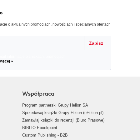
»
macje o aktualnych promocjach, nowościach i specjalnych ofertach
Zapisz
il informacje o zniżkach, promocjach
więcej »
Współpraca
Program partnerski Grupy Helion SA
Sprzedawaj książki Grupy Helion (eHelion.pl)
Zamawiaj książki do recenzji (Biuro Prasowe)
BIBLIO Ebookpoint
Custom Publishing - B2B