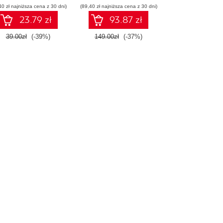
40 zł najniższa cena z 30 dni)
(89,40 zł najniższa cena z 30 dni)
23.79 zł
93.87 zł
39.00zł
(-39%)
149.00zł
(-37%)