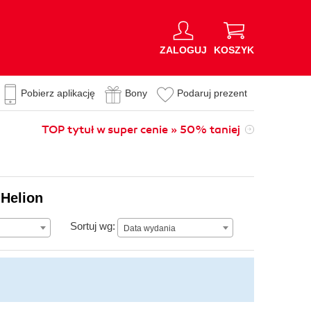
ZALOGUJ
KOSZYK
Pobierz aplikację
Bony
Podaruj prezent
TOP tytuł w super cenie » 50% taniej
 Helion
Data wydania
Sortuj wg:
Data wydania