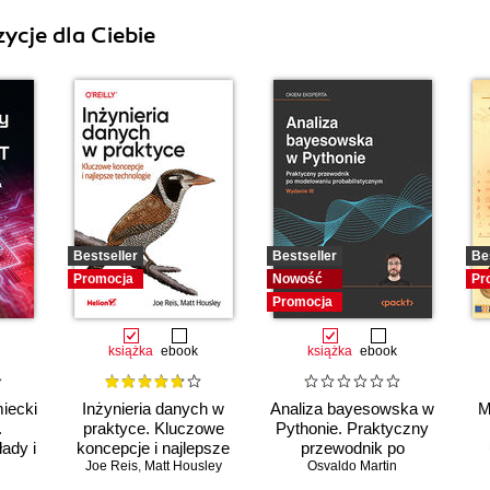
ycje dla Ciebie
Bestseller
Bestseller
Be
Promocja
Nowość
Pr
Promocja
książka
ebook
książka
ebook
iecki
Inżynieria danych w
Analiza bayesowska w
M
.
praktyce. Kluczowe
Pythonie. Praktyczny
ady i
koncepcje i najlepsze
przewodnik po
Joe Reis
technologie
,
Matt Housley
modelowaniu
Osvaldo Martin
probabilistycznym.