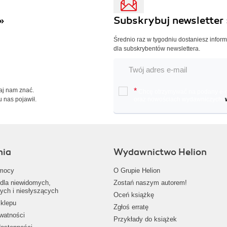
»
Subskrybuj newsletter 
Średnio raz w tygodniu dostaniesz infor
dla subskrybentów newslettera.
Daj nam znać.
*
Chcę otrzymywać na podany e-ma
u nas pojawił.
oraz nowościach wydawniczych.
nia
Wydawnictwo Helion
mocy
O Grupie Helion
dla niewidomych,
Zostań naszym autorem!
ych i niesłyszących
Oceń książkę
klepu
Zgłoś erratę
ywatności
Przykłady do książek