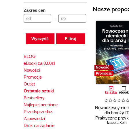
Nasze propoz
Zakres cen
–
Wyczyść
BLOG
eBooki za 0,00zł
Nowość
Nowości
Promocja
Promocje
Outlet
Ostatnie sztuki
książka
ebook
Bestsellery
Najlepiej oceniane
Nowoczesny niem
Przedsprzedaż
dla branży IT
Praktyczne przykł
Zapowiedzi
Izabela Kein
ćwiczenia
Druk na żądanie