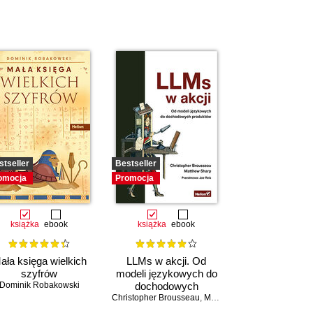
stseller
Bestseller
omocja
Promocja
książka
ebook
książka
ebook
ała księga wielkich
LLMs w akcji. Od
szyfrów
modeli językowych do
Dominik Robakowski
dochodowych
Christopher Brousseau
produktów
,
Matt Sharp