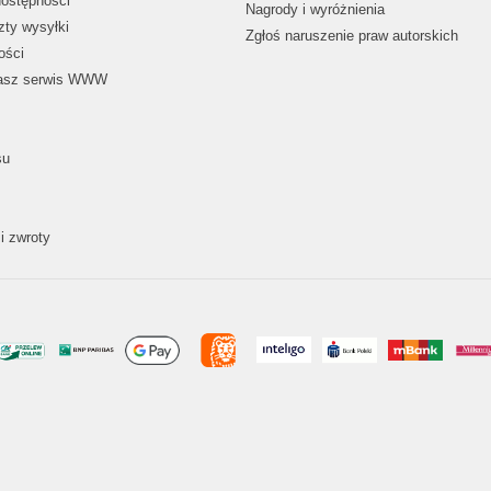
dostępności
Nagrody i wyróżnienia
zty wysyłki
Zgłoś naruszenie praw autorskich
ości
nasz serwis WWW
su
i zwroty