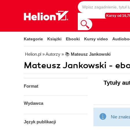
Kursy od 16,70
Kategorie
Książki
Ebooki
Kursy video
Audiobo
Helion.pl
» Autorzy
» 📚
Mateusz Jankowski
Mateusz Jankowski - ebo
Tytuły au
Format
Wydawca
Nie znale
Język publikacji