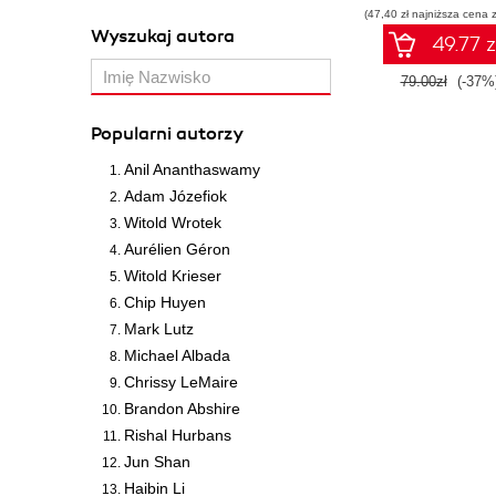
(47,40 zł najniższa cena z
Wyszukaj autora
49.77 z
79.00zł
(-37%
Popularni autorzy
Anil Ananthaswamy
Adam Józefiok
Witold Wrotek
Aurélien Géron
Witold Krieser
Chip Huyen
Mark Lutz
Michael Albada
Chrissy LeMaire
Brandon Abshire
Rishal Hurbans
Jun Shan
Haibin Li