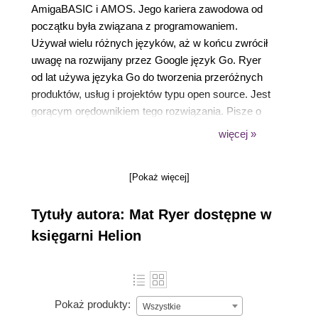
AmigaBASIC i AMOS. Jego kariera zawodowa od
początku była związana z programowaniem.
Używał wielu różnych języków, aż w końcu zwrócił
uwagę na rozwijany przez Google język Go. Ryer
od lat używa języka Go do tworzenia przeróżnych
produktów, usług i projektów typu open source. Jest
gorącym orędownikiem tego rozwiązania. Pisze o
Go artykuły, a podczas różnych wykładów i
więcej »
konferencji zachęca programistów, by go
wypróbowali.
[Pokaż więcej]
Tytuły autora: Mat Ryer dostępne w
księgarni Helion
Pokaż produkty:
Wszystkie