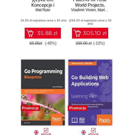
Koncepcje i
World Projects.
przykłady.
Mat Ryer
Vladimir Vivien
Build production-
,
Mario Castro Contreras
Wydanie II
ready solutions in
(34,50 zł najniższa cena z 30 dni)
(254,25 zł najniższa cena z 30
Go using cutting-
dni)
edge technology
and techniques
35.88 zł
305.10 zł
69.00zł
(-48%)
339.00 zł
(-10%)
Promocja
Promocja
ebook
ebook