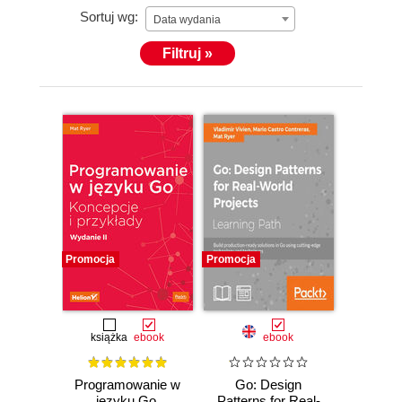
Sortuj wg:
Data wydania
Filtruj »
Promocja
Promocja
książka
ebook
ebook
Programowanie w
Go: Design
języku Go.
Patterns for Real-