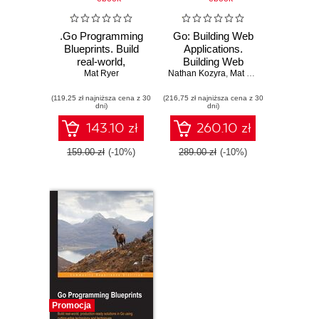
.Go Programming
Go: Building Web
Blueprints. Build
Applications.
real-world,
Building Web
production-ready
Mat Ryer
Nathan Kozyra
Applications
,
Mat Ryer
solutions in Go
(119,25 zł najniższa cena z 30
using cutting-edge
(216,75 zł najniższa cena z 30
dni)
dni)
technology and
techniques -
143.10 zł
260.10 zł
Second Edition
159.00 zł
(-10%)
289.00 zł
(-10%)
Promocja