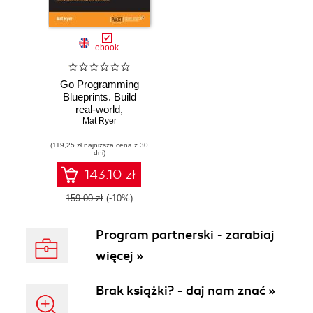
ebook
Go Programming
Blueprints. Build
real-world,
production-ready
Mat Ryer
solutions in Go
(119,25 zł najniższa cena z 30
using cutting-edge
dni)
technology and
techniques
143.10 zł
159.00 zł
(-10%)
Program partnerski - zarabiaj
więcej »
Brak książki? - daj nam znać »