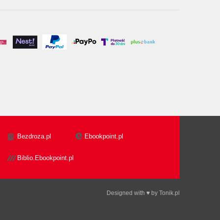
Bezdroza.pl
Ebookpoint.pl
Biblio.Ebookpoint.pl
Designed with ♥ by
Tonik.pl