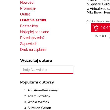
Nowości
vSphere Guid
Promocje
a virtualized d
Mike Brown
with VMware
,
Herse
Outlet
6.7
Ostatnie sztuki
(119,25 zł najniższa 
Bestsellery
143.
Najlepiej oceniane
159.00 zł
Przedsprzedaż
Zapowiedzi
Druk na żądanie
Wyszukaj autora
Popularni autorzy
Anil Ananthaswamy
Adam Józefiok
Witold Wrotek
Aurélien Géron