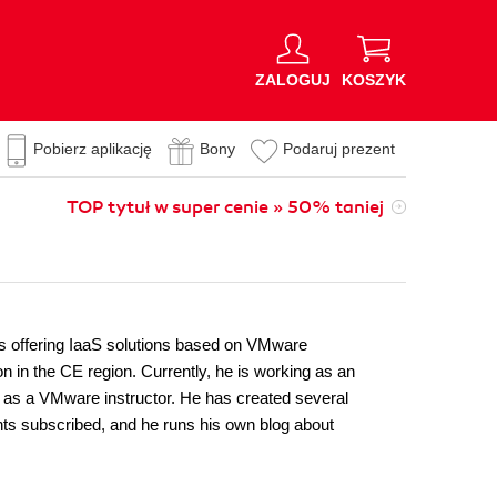
ZALOGUJ
KOSZYK
Pobierz aplikację
Bony
Podaruj prezent
TOP tytuł w super cenie » 50% taniej
rs offering IaaS solutions based on VMware
n in the CE region. Currently, he is working as an
ng as a VMware instructor. He has created several
nts subscribed, and he runs his own blog about