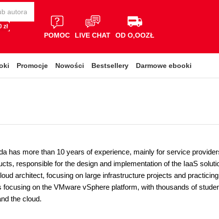
 zł
POMOC
LIVE CHAT
OD O,OOZŁ
oki
Promocje
Nowości
Bestsellery
Darmowe ebooki
a has more than 10 years of experience, mainly for service provide
ts, responsible for the design and implementation of the IaaS solutio
oud architect, focusing on large infrastructure projects and practici
es focusing on the VMware vSphere platform, with thousands of stude
 and the cloud.