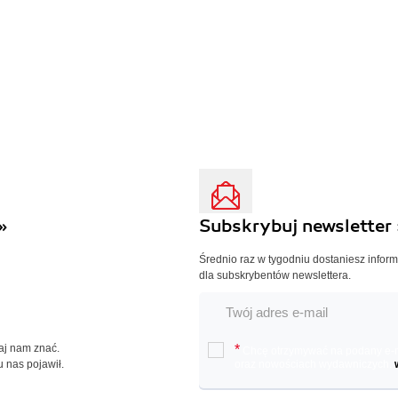
»
Subskrybuj newsletter 
Średnio raz w tygodniu dostaniesz infor
dla subskrybentów newslettera.
Daj nam znać.
*
Chcę otrzymywać na podany e-ma
u nas pojawił.
oraz nowościach wydawniczych.