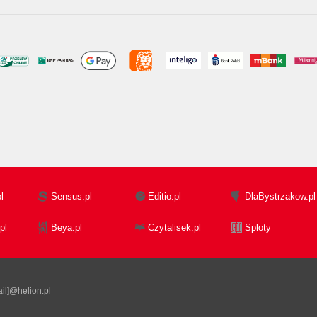
l
Sensus.pl
Editio.pl
DlaBystrzakow.pl
pl
Beya.pl
Czytalisek.pl
Sploty
il]@helion.pl