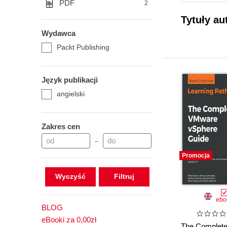
PDF
2
Tytuły au
Wydawca
Packt Publishing
Język publikacji
angielski
Zakres cen
–
Promocja
Wyczyść
ebo
BLOG
eBooki za 0,00zł
The Complet