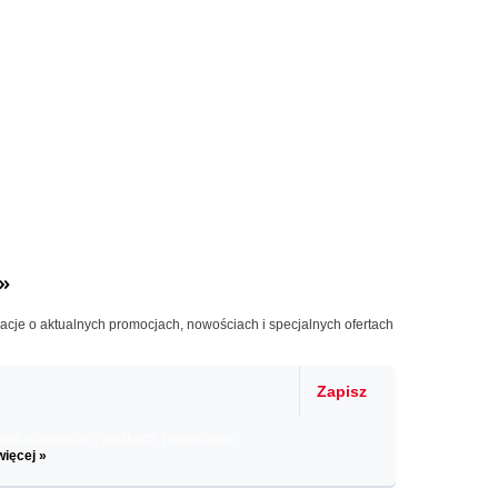
»
macje o aktualnych promocjach, nowościach i specjalnych ofertach
Zapisz
il informacje o zniżkach, promocjach
więcej »