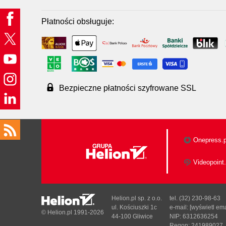
Płatności obsługuje:
Bezpieczne płatności szyfrowane SSL
Onepress.p
Videopoint.
Helion.pl sp. z o.o.
tel. (32) 230-98-63
ul. Kościuszki 1c
e-mail:
[wyświetl ema
© Helion.pl 1991-2026
44-100 Gliwice
NIP: 6312636254
Regon: 241989027