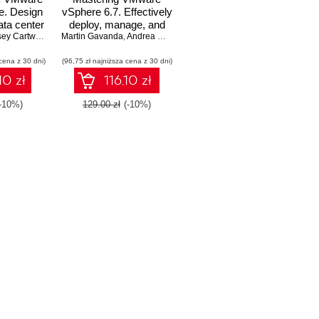
e. Design
vSphere 6.7. Effectively
ata center
deploy, manage, and
 vSphere
y Cartwright
,
Martin Gavanda
Martin Gavanda
monitor your virtual
,
Andrea Mauro
,
Andrea Mauro
,
Karel Novak
,
Paolo Valsecchi
,
Paolo Valsecchi
,
Karel Novak
datacenter with
cena z 30 dni)
(96,75 zł najniższa cena z 30 dni)
VMware vSphere 6.7 -
Second Edition
10 zł
116.10 zł
(-10%)
129.00 zł
(-10%)