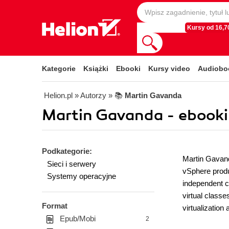
Kursy od 16,70
Kategorie
Książki
Ebooki
Kursy video
Audiobo
Helion.pl
» Autorzy
» 📚
Martin Gavanda
Martin Gavanda - ebooki
Podkategorie:
Martin Gavand
Sieci i serwery
vSphere produc
Systemy operacyjne
independent cl
virtual class
Format
virtualization
Epub/Mobi
2