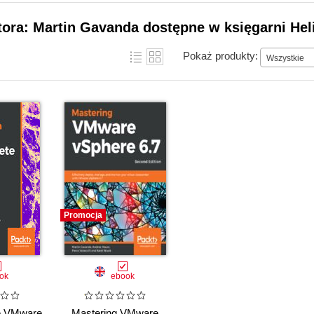
tora: Martin Gavanda dostępne w księgarni Hel
Pokaż produkty:
Wszystkie
Promocja
ok
ebook
e VMware
Mastering VMware