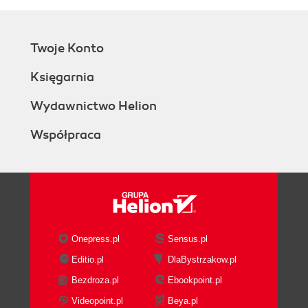
Twoje Konto
Księgarnia
Wydawnictwo Helion
Współpraca
Onepress.pl
Sensus.pl
Editio.pl
DlaBystrzakow.pl
Bezdroza.pl
Ebookpoint.pl
Videopoint.pl
Beya.pl