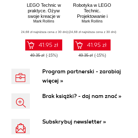
LEGO Technic w
Robotyka w LEGO
praktyce. Ożyw
Technic.
swoje kreacje w
Projektowanie i
Mark Rollins
LEGO
budowa własnych
Mark Rollins
robotów
(24,68 zł najniższa cena z 30 dni)
(24,68 zł najniższa cena z 30 dni)
41.95 zł
41.95 zł
49.35 zł
(-15%)
49.35 zł
(-15%)
Program partnerski - zarabiaj
więcej »
Brak książki? - daj nam znać »
Subskrybuj newsletter »