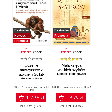
Bestseller
Bestseller
Nowość
Promocja
Promocja
książka
ebook
książka
ebook
Uczenie
Mała księga
maszynowe z
wielkich szyfrów
użyciem Scikit-
Dominik Robakowski
Learn i PyTorch.
Aurélien Géron
Koncepcje,
(125,37 zł najniższa cena z 30
narzędzia i techniki
(23,40 zł najniższa cena z 30 dni)
dni)
umożliwiające
konstruowanie
127.35 zł
23.79 zł
inteligentnych
systemów
199.00zł
(-36%)
39.00zł
(-39%)