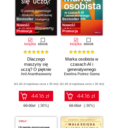
Bestseller
Bestseller
Nowość
Nowość
Promocja
Promocja
książka
ebook
książka
ebook
Dlaczego
Marka osobista w
maszyny się
czasach AI i
uczą? O pięknie
generatywnego
Anil Ananthaswamy
matematyki i
Ewelina Podrez-Siama
wyszukiwania
działaniu
(41,40 zł najniższa cena z 30 dni)
współczesnej
(41,40 zł najniższa cena z 30 dni)
sztucznej
inteligencji
44.16 zł
44.16 zł
69.00zł
(-36%)
69.00zł
(-36%)