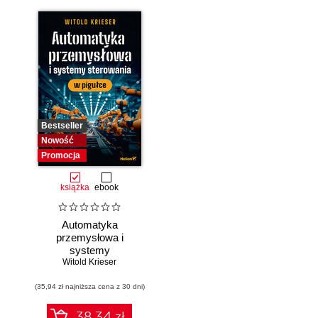
Bestseller
Nowość
Promocja
książka
ebook
Automatyka
przemysłowa i
systemy
sterowania w
Witold Krieser
pigułce
(35,94 zł najniższa cena z 30 dni)
38.34 zł