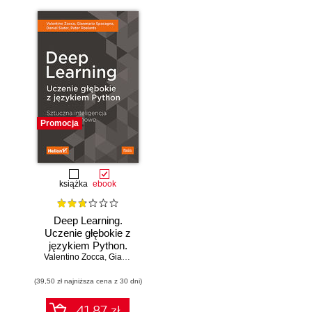
Promocja
książka
ebook
Deep Learning.
Uczenie głębokie z
językiem Python.
Valentino Zocca
Sztuczna
,
Gianmario Spacagna
,
Daniel Slater
,
Peter Roelants
inteligencja i sieci
(39,50 zł najniższa cena z 30 dni)
neuronowe
41.87 zł