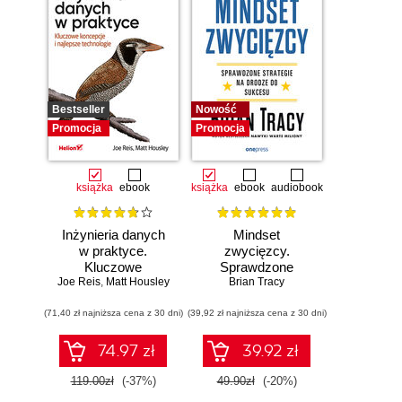
Bestseller
Nowość
Promocja
Promocja
książka
ebook
książka
ebook
audiobook
Inżynieria danych
Mindset
w praktyce.
zwycięzcy.
Kluczowe
Sprawdzone
Joe Reis
koncepcje i
,
Matt Housley
strategie na drodze
Brian Tracy
najlepsze
do sukcesu
(71,40 zł najniższa cena z 30 dni)
technologie
(39,92 zł najniższa cena z 30 dni)
74.97 zł
39.92 zł
119.00zł
(-37%)
49.90zł
(-20%)