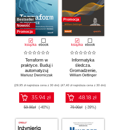
Bestseller
Promocja
Nowość
Promocja
książka
ebook
książka
ebook
Terraform w
Informatyka
praktyce. Buduj i
śledcza.
automatyzuj
Gromadzenie,
Mariusz Dworniczak
infrastrukturę
William Oettinger
analiza i
chmurową oraz
zabezpieczanie
(29,95 zł najniższa cena z 30 dni)
zarządzaj nią z
(47,40 zł najniższa cena z 30 dni)
dowodów
wykorzystaniem
elektronicznych dla
Dockera
początkujących.
35.94 zł
48.18 zł
Wydanie II
59.90zł
(-40%)
79.00zł
(-39%)