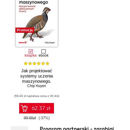
Promocja
książka
ebook
Jak projektować
systemy uczenia
maszynowego.
Chip Huyen
Iteracyjne
tworzenie aplikacji
(59,40 zł najniższa cena z 30 dni)
gotowych do pracy
62.37 zł
99.00zł
(-37%)
Program partnerski - zarabiaj