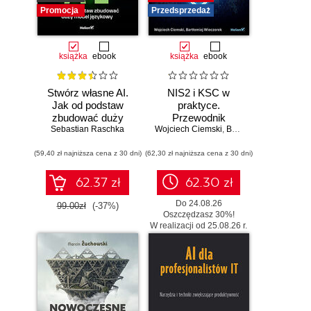
Promocja
Przedsprzedaż
książka
ebook
książka
ebook
Stwórz własne AI.
NIS2 i KSC w
Jak od podstaw
praktyce.
zbudować duży
Przewodnik
model językowy
Sebastian Raschka
Wojciech Ciemski
wdrożeniowy dla
,
Bartłomiej Wieczorek
organizacji
(59,40 zł najniższa cena z 30 dni)
(62,30 zł najniższa cena z 30 dni)
62.37 zł
62.30 zł
Do 24.08.26
99.00zł
(-37%)
Oszczędzasz 30%!
W realizacji od 25.08.26 r.