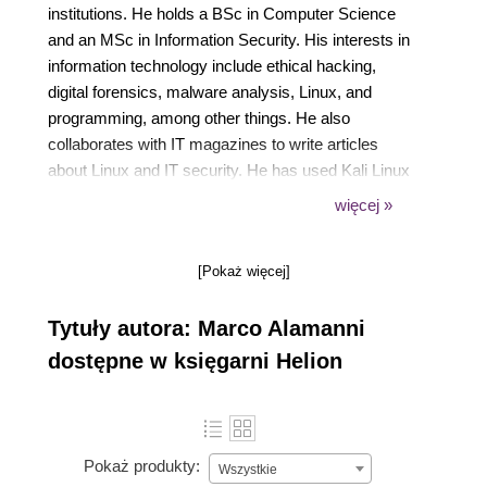
institutions. He holds a BSc in Computer Science
and an MSc in Information Security. His interests in
information technology include ethical hacking,
digital forensics, malware analysis, Linux, and
programming, among other things. He also
collaborates with IT magazines to write articles
about Linux and IT security. He has used Kali Linux
on various occasions to conduct incident response
więcej »
and forensics in his professional activity, besides
using it for penetration testing purposes. He is also
[Pokaż więcej]
the author of Kali Linux Wireless Penetration Testing
Essentials published by Packt Publishing. I would
Tytuły autora: Marco Alamanni
like to thank Packt Publishing for having offered me
this exciting project and all the people I have worked
dostępne w księgarni Helion
with during its realization for their guide and support.
A big thank goes to my family, in general, and in
particular to my wife Candice and my sons, Niccol
and Fabio Antonio, for their love and
Pokaż produkty:
Wszystkie
encouragement. This course is dedicated to the