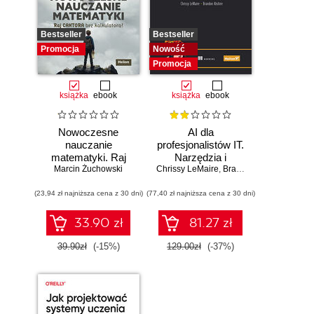
Bestseller
Bestseller
Promocja
Nowość
Promocja
książka
ebook
książka
ebook
Nowoczesne
AI dla
nauczanie
profesjonalistów IT.
matematyki. Raj
Narzędzia i
Marcin Żuchowski
Cantora bez
Chrissy LeMaire
techniki
,
Brandon Abshire
kalkulatora?
zwiększające
(23,94 zł najniższa cena z 30 dni)
(77,40 zł najniższa cena z 30 dni)
produktywność
33.90 zł
81.27 zł
39.90zł
(-15%)
129.00zł
(-37%)