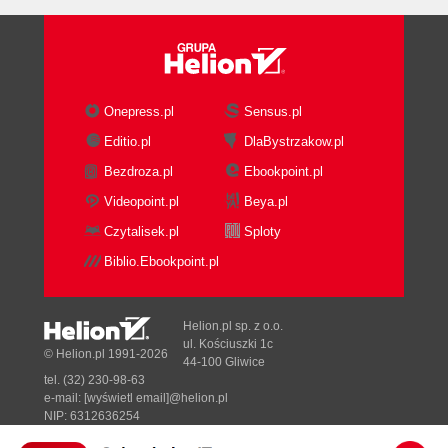
Onepress.pl
Sensus.pl
Editio.pl
DlaBystrzakow.pl
Bezdroza.pl
Ebookpoint.pl
Videopoint.pl
Beya.pl
Czytalisek.pl
Sploty
Biblio.Ebookpoint.pl
Helion.pl sp. z o.o.
ul. Kościuszki 1c
© Helion.pl 1991-2026
44-100 Gliwice
tel. (32) 230-98-63
e-mail:
[wyświetl email]@helion.pl
NIP: 6312636254
Regon: 241989027