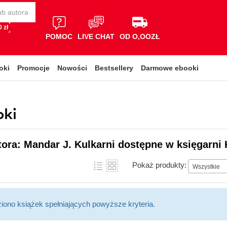
 zł
POMOC
LIVE CHAT
OD O,OOZŁ
oki
Promocje
Nowości
Bestsellery
Darmowe ebooki
oki
tora: Mandar J. Kulkarni dostępne w księgarni 
Pokaż produkty:
Wszystkie
ziono książek spełniających powyższe kryteria.