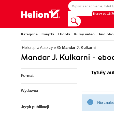
Kursy od 16,70
Kategorie
Książki
Ebooki
Kursy video
Audiobo
Helion.pl
» Autorzy
» 📚
Mandar J. Kulkarni
Mandar J. Kulkarni - ebo
Tytuły au
Format
Wydawca
Nie znale
Język publikacji