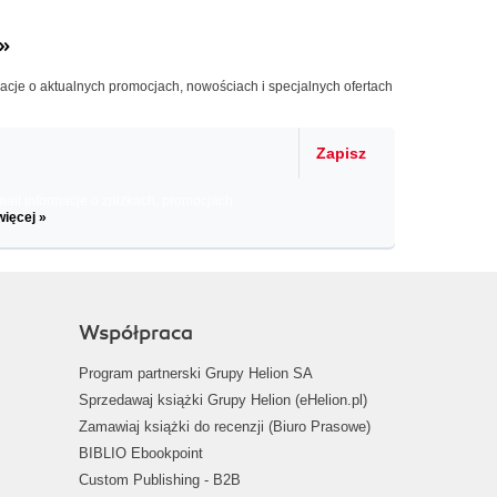
»
macje o aktualnych promocjach, nowościach i specjalnych ofertach
Zapisz
il informacje o zniżkach, promocjach
więcej »
Współpraca
Program partnerski Grupy Helion SA
Sprzedawaj książki Grupy Helion (eHelion.pl)
Zamawiaj książki do recenzji (Biuro Prasowe)
BIBLIO Ebookpoint
Custom Publishing - B2B