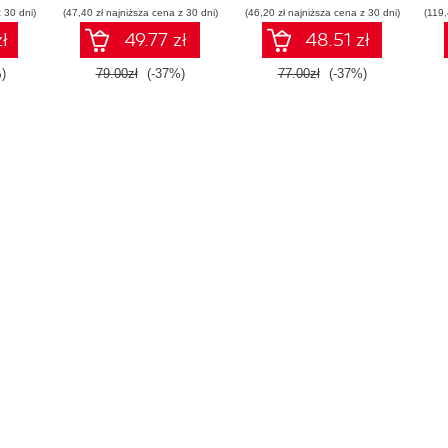
 30 dni)
(47,40 zł najniższa cena z 30 dni)
(46,20 zł najniższa cena z 30 dni)
(119,
ł
49.77 zł
48.51 zł
)
79.00zł
(-37%)
77.00zł
(-37%)