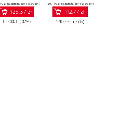
40 zł najniższa cena z 30 dni)
(107,40 zł najniższa cena z 30 dni)
125.37 zł
112.77 zł
199.00zł
(-37%)
179.00zł
(-37%)