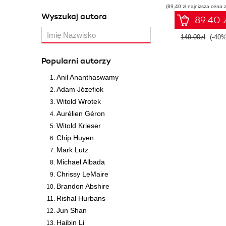
(89,40 zł najniższa cena z
Wyszukaj autora
89.40 z
149.00zł
(-40%
Popularni autorzy
Anil Ananthaswamy
Adam Józefiok
Witold Wrotek
Aurélien Géron
Witold Krieser
Chip Huyen
Mark Lutz
Michael Albada
Chrissy LeMaire
Brandon Abshire
Rishal Hurbans
Jun Shan
Haibin Li