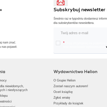
»
Subskrybuj newsletter 
Średnio raz w tygodniu dostaniesz infor
dla subskrybentów newslettera.
Daj nam znać.
*
Chcę otrzymywać na podany e-ma
u nas pojawił.
oraz nowościach wydawniczych.
nia
Wydawnictwo Helion
mocy
O Grupie Helion
dla niewidomych,
Zostań naszym autorem!
ych i niesłyszących
Oceń książkę
klepu
Zgłoś erratę
ywatności
Przykłady do książek