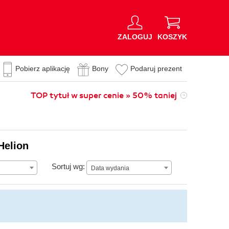
ZALOGUJ
KOSZYK
Pobierz aplikację
Bony
Podaruj prezent
TOP tytuł w super cenie » 50% taniej
Helion
Data wydania
Sortuj wg:
Data wydania