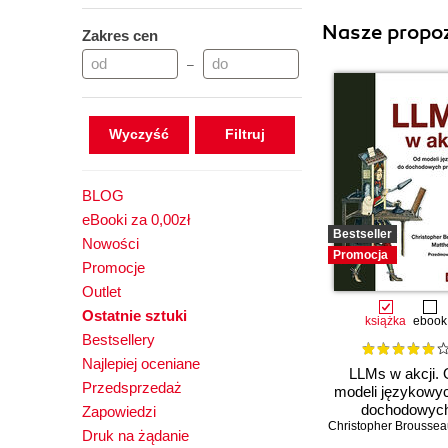
Nasze propoz
Zakres cen
–
Wyczyść
BLOG
eBooki za 0,00zł
Bestseller
Nowości
Promocja
Promocje
Outlet
Ostatnie sztuki
książka
ebook
Bestsellery
Najlepiej oceniane
LLMs w akcji.
Przedsprzedaż
modeli językowy
dochodowyc
Zapowiedzi
Christopher Broussea
produktów
Druk na żądanie