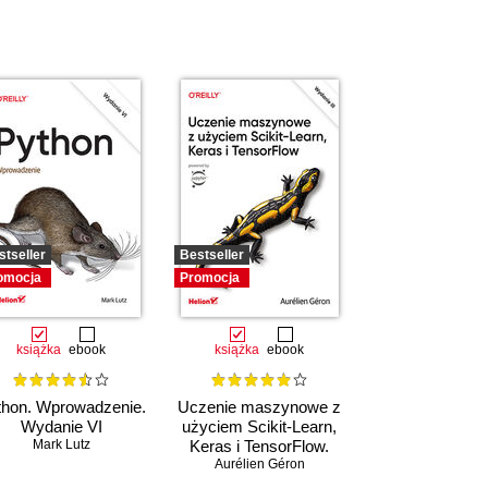
stseller
Bestseller
omocja
Promocja
książka
ebook
książka
ebook
thon. Wprowadzenie.
Uczenie maszynowe z
Wydanie VI
użyciem Scikit-Learn,
Mark Lutz
Keras i TensorFlow.
Aurélien Géron
Wydanie III