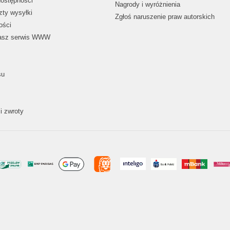
dostępności
Nagrody i wyróżnienia
zty wysyłki
Zgłoś naruszenie praw autorskich
ości
nasz serwis WWW
su
i zwroty