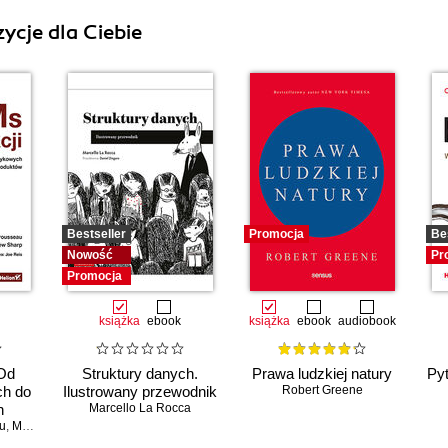
ycje dla Ciebie
Bestseller
Promocja
Be
Nowość
Pr
Promocja
książka
ebook
książka
ebook
audiobook
 Od
Struktury danych.
Prawa ludzkiej natury
Py
ch do
Ilustrowany przewodnik
Robert Greene
h
Marcello La Rocca
u
,
Matt Sharp