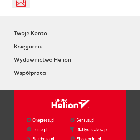
Twoje Konto
Księgarnia
Wydawnictwo Helion
Współpraca
Onepress.pl
Sensus.pl
Editio.pl
DlaBystrzakow.pl
Bezdroza.pl
Ebookpoint.pl