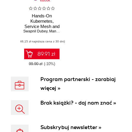
ebook
Hands-On
Kubernetes,
Service Mesh and
Swapnil Dubey
Zero-Trust
,
Mandar J. Kulkarni
(46,15 zł najniższa cena z 30 dni)
89.91 zł
99.90 zł
(-10%)
Program partnerski - zarabiaj
więcej »
Brak książki? - daj nam znać »
Subskrybuj newsletter »