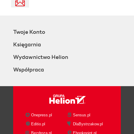
Twoje Konto
Księgarnia
Wydawnictwo Helion
Współpraca
Onepress.pl
Sensus.pl
Editio.pl
DlaBystrzakow.pl
Bezdroza.pl
Ebookpoint.pl