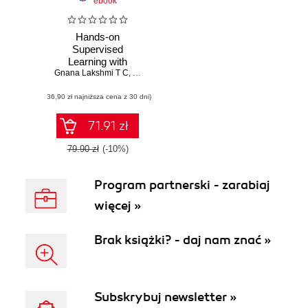
ebook
Hands-on
Supervised
Learning with
Gnana Lakshmi T C
Python
,
Madeleine Shang
(36,90 zł najniższa cena z 30 dni)
71.91 zł
79.90 zł
(-10%)
Program partnerski - zarabiaj
więcej »
Brak książki? - daj nam znać »
Subskrybuj newsletter »