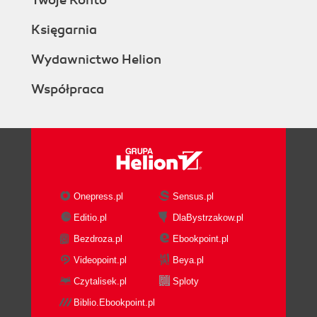
Twoje Konto
Księgarnia
Wydawnictwo Helion
Współpraca
Onepress.pl
Sensus.pl
Editio.pl
DlaBystrzakow.pl
Bezdroza.pl
Ebookpoint.pl
Videopoint.pl
Beya.pl
Czytalisek.pl
Sploty
Biblio.Ebookpoint.pl