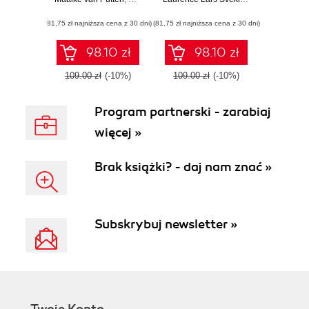
guide to garbage
JavaScript quickly
collection and JVM
by building fun,
(81,75 zł najniższa cena z 30 dni)
tuning
(81,75 zł najniższa cena z 30 dni)
interactive, and
dynamic web
apps, games, and
98.10 zł
98.10 zł
pages
109.00 zł
(-10%)
109.00 zł
(-10%)
Program partnerski - zarabiaj
więcej »
Brak książki? - daj nam znać »
Subskrybuj newsletter »