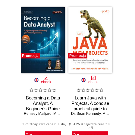
Promocja
Promocja
ebook
ebook
Becoming a Data
Learn Java with
Analyst. A
Projects. A concise
Beginner's Guide
practical guide to
Remsey Mailjard
to Kickstarting
,
Maaike van Putten
Dr. Seán Kennedy
learning everything
,
Maaike van Putten
Your Data Analysis
a Java
(81,75 zł najniższa cena z 30 dni)
Career
(104,25 zł najniższa cena z 30
professional really
dni)
needs to know