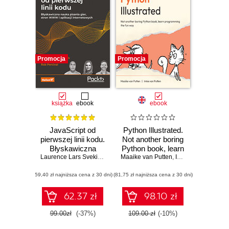
Promocja
Promocja
książka
ebook
ebook
JavaScript od
Python Illustrated.
pierwszej linii kodu.
Not another boring
Błyskawiczna
Python book, learn
nauka pisania gier,
Laurence Lars Svekis
,
Maaike van Putten
Maaike van Putten
programming the
,
Rob Percival
,
Imke van Putten
stron WWW i
fun way
(59,40 zł najniższa cena z 30 dni)
aplikacji
(81,75 zł najniższa cena z 30 dni)
internetowych
62.37 zł
98.10 zł
99.00zł
(-37%)
109.00 zł
(-10%)