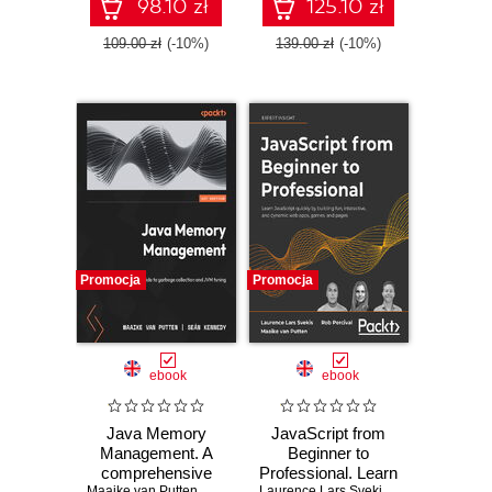
98.10 zł
125.10 zł
109.00 zł
(-10%)
139.00 zł
(-10%)
Promocja
Promocja
ebook
ebook
Java Memory
JavaScript from
Management. A
Beginner to
comprehensive
Professional. Learn
Maaike van Putten
,
Dr. Seán Kennedy
Laurence Lars Svekis
,
Maaike van Put