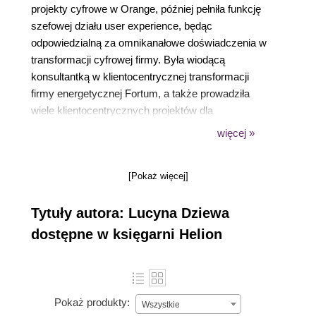
projekty cyfrowe w Orange, później pełniła funkcję
szefowej działu user experience, będąc
odpowiedzialną za omnikanałowe doświadczenia w
transformacji cyfrowej firmy. Była wiodącą
konsultantką w klientocentrycznej transformacji
firmy energetycznej Fortum, a także prowadziła
wiele klientocentrycznych projektów dla
największych firm w Polsce. Z pasją zajmuje się
więcej »
zagadnieniami doświadczeń klienta i cyfrowej
kultury. Nieustannie poznaje i tworzy nowe sposoby
[Pokaż więcej]
pracy po to, by śledzić potrzeby konsumentów i je
zaspakajać przy użyciu cyfrowych technologii.
Tytuły autora: Lucyna Dziewa
Uwielbia sięgać po nową wiedzę, poznawać
wszystko, co niestandardowe, biegać i podróżować
dostępne w księgarni Helion
w najdalsze krańce świata.
Pokaż produkty:
Wszystkie