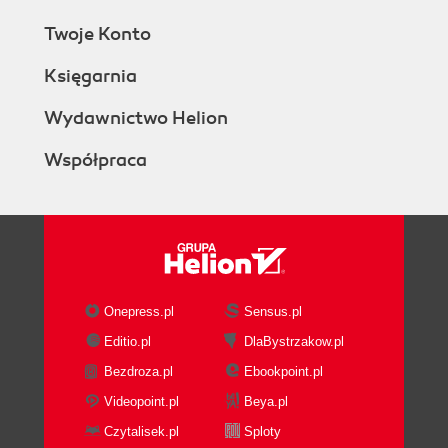
Twoje Konto
Księgarnia
Wydawnictwo Helion
Współpraca
Onepress.pl
Sensus.pl
Editio.pl
DlaBystrzakow.pl
Bezdroza.pl
Ebookpoint.pl
Videopoint.pl
Beya.pl
Czytalisek.pl
Sploty