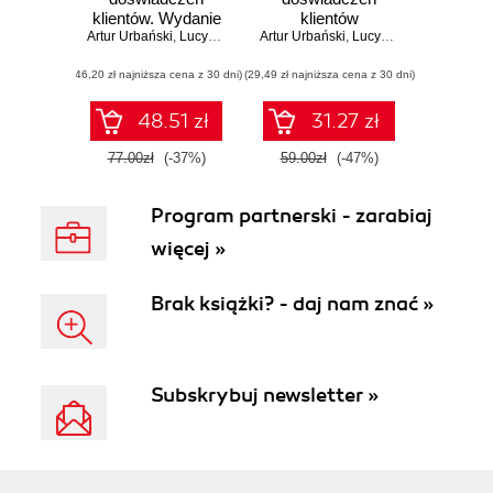
klientów. Wydanie
klientów
Artur Urbański
II poszerzone
,
Lucyna Dziewa
Artur Urbański
,
Lucyna Dziewa
(46,20 zł najniższa cena z 30 dni)
(29,49 zł najniższa cena z 30 dni)
48.51 zł
31.27 zł
77.00zł
(-37%)
59.00zł
(-47%)
Program partnerski - zarabiaj
więcej »
Brak książki? - daj nam znać »
Subskrybuj newsletter »