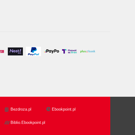
Bezdroza.pl
Ebookpoint.pl
Biblio.Ebookpoint.pl