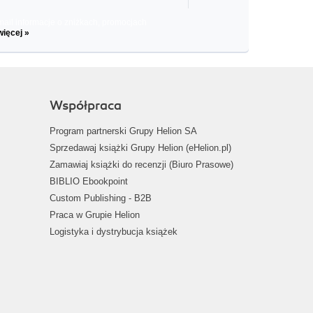
il informacje o zniżkach, promocjach
więcej »
Współpraca
Program partnerski Grupy Helion SA
Sprzedawaj książki Grupy Helion (eHelion.pl)
Zamawiaj książki do recenzji (Biuro Prasowe)
BIBLIO Ebookpoint
Custom Publishing - B2B
Praca w Grupie Helion
Logistyka i dystrybucja książek