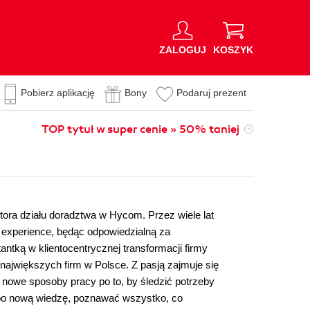
ZALOGUJ
KOSZYK
Pobierz aplikację
Bony
Podaruj prezent
TOP tytuł w super cenie » 50% taniej
ktora działu doradztwa w Hycom. Przez wiele lat
r experience, będąc odpowiedzialną za
ntką w klientocentrycznej transformacji firmy
 największych firm w Polsce. Z pasją zajmuje się
y nowe sposoby pracy po to, by śledzić potrzeby
ć po nową wiedzę, poznawać wszystko, co