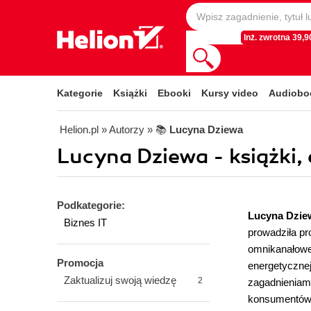
Inż. zwrotna 39,90
Kategorie
Książki
Ebooki
Kursy video
Audiobo
Helion.pl
» Autorzy
» 📚
Lucyna Dziewa
Lucyna Dziewa - książki,
Podkategorie:
Lucyna Dzie
Biznes IT
prowadziła pr
omnikanałowe 
Promocja
energetycznej
Zaktualizuj swoją wiedzę
2
zagadnieniami
konsumentów i