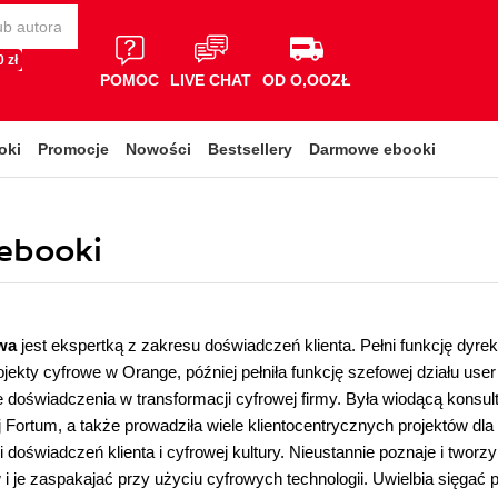
 zł
POMOC
LIVE CHAT
OD O,OOZŁ
oki
Promocje
Nowości
Bestsellery
Darmowe ebooki
 ebooki
wa
jest ekspertką z zakresu doświadczeń klienta. Pełni funkcję dyre
ojekty cyfrowe w Orange, później pełniła funkcję szefowej działu use
doświadczenia w transformacji cyfrowej firmy. Była wiodącą konsulta
 Fortum, a także prowadziła wiele klientocentrycznych projektów dla
 doświadczeń klienta i cyfrowej kultury. Nieustannie poznaje i tworz
 je zaspakajać przy użyciu cyfrowych technologii. Uwielbia sięga