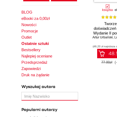
książka
e
BLOG
eBooki za 0,00zł
Tworze
Nowości
doświadczeń 
Promocje
Wydanie II p
Outlet
Artur Urbański
,
Lu
Ostatnie sztuki
(46,20 zł najniższa 
Bestsellery
48.5
Najlepiej oceniane
Przedsprzedaż
77.00zł
(
Zapowiedzi
Druk na żądanie
Wyszukaj autora
Popularni autorzy