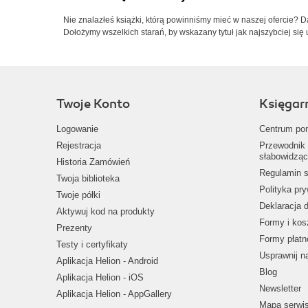
Nie znalazłeś książki, którą powinniśmy mieć w naszej ofercie? 
Dołożymy wszelkich starań, by wskazany tytuł jak najszybciej się 
Twoje Konto
Księgar
Logowanie
Centrum po
Rejestracja
Przewodnik 
słabowidząc
Historia Zamówień
Regulamin s
Twoja biblioteka
Polityka pr
Twoje półki
Deklaracja 
Aktywuj kod na produkty
Formy i kos
Prezenty
Formy płatn
Testy i certyfikaty
Usprawnij 
Aplikacja Helion - Android
Blog
Aplikacja Helion - iOS
Newsletter
Aplikacja Helion - AppGallery
Mapa serwi