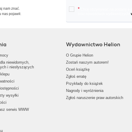
Daj nam znać.
*
Chcę otrzymywać na podany e-ma
u nas pojawił.
oraz nowościach wydawniczych.
nia
Wydawnictwo Helion
mocy
O Grupie Helion
dla niewidomych,
Zostań naszym autorem!
ych i niesłyszących
Oceń książkę
klepu
Zgłoś erratę
ywatności
Przykłady do książek
dostępności
Nagrody i wyróżnienia
zty wysyłki
Zgłoś naruszenie praw autorskich
ości
nasz serwis WWW
su