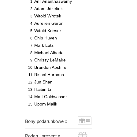
Anil Ananthaswamy
Adam Józefiok
Witold Wrotek
Aurélien Géron
Witold Krieser
Chip Huyen
Mark Lutz
Michael Albada
Chrissy LeMaire
Brandon Abshire
Rishal Hurbans
Jun Shan
Haibin Li
Matt Goldwasser
Upom Malik
Bony podarunkowe »
Podaruj prezent »