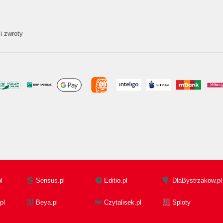
i zwroty
l
Sensus.pl
Editio.pl
DlaBystrzakow.pl
pl
Beya.pl
Czytalisek.pl
Sploty