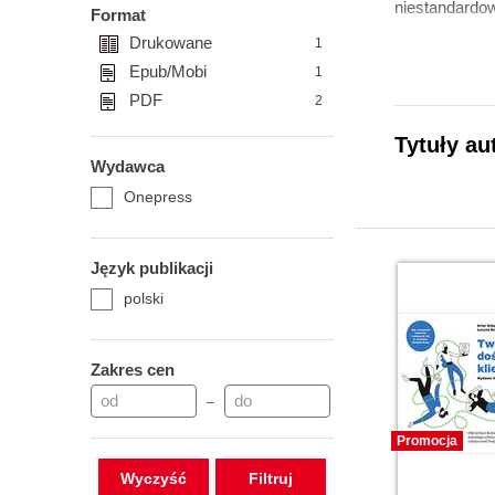
niestandardow
Format
Drukowane
1
Epub/Mobi
1
PDF
2
Tytuły au
Wydawca
Onepress
Język publikacji
polski
Zakres cen
–
Promocja
Wyczyść