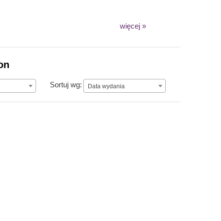
więcej »
on
Data wydania
Sortuj wg:
Data wydania