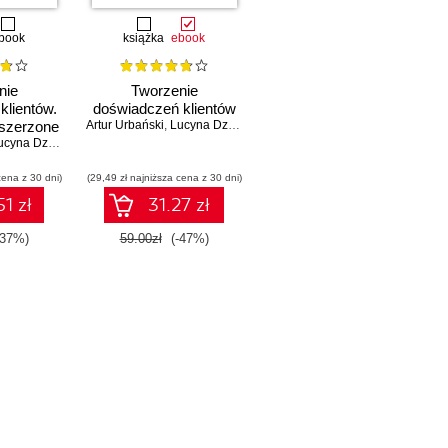
book
książka
ebook
nie
Tworzenie
klientów.
doświadczeń klientów
oszerzone
Artur Urbański
,
Lucyna Dziewa
cyna Dziewa
cena z 30 dni)
(29,49 zł najniższa cena z 30 dni)
1 zł
31.27 zł
-37%)
59.00zł
(-47%)