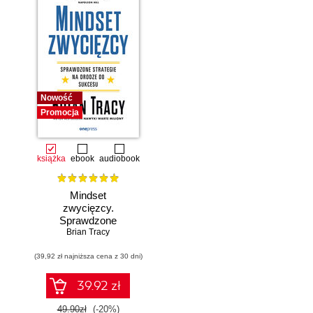
Nowość
Promocja
książka
ebook
audiobook
Mindset
zwycięzcy.
Sprawdzone
strategie na drodze
Brian Tracy
do sukcesu
(39,92 zł najniższa cena z 30 dni)
39.92 zł
49.90zł
(-20%)