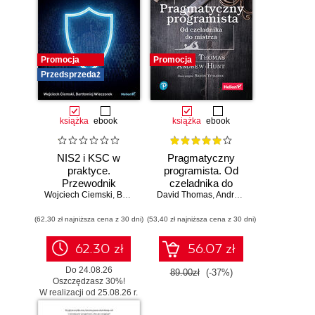
Promocja
Promocja
Przedsprzedaż
książka
ebook
książka
ebook
NIS2 i KSC w
Pragmatyczny
praktyce.
programista. Od
Przewodnik
czeladnika do
Wojciech Ciemski
wdrożeniowy dla
,
Bartłomiej Wieczorek
mistrza. Wydanie II
David Thomas
,
Andrew Hunt
organizacji
(62,30 zł najniższa cena z 30 dni)
(53,40 zł najniższa cena z 30 dni)
62.30 zł
56.07 zł
Do 24.08.26
89.00zł
(-37%)
Oszczędzasz 30%!
W realizacji od 25.08.26 r.