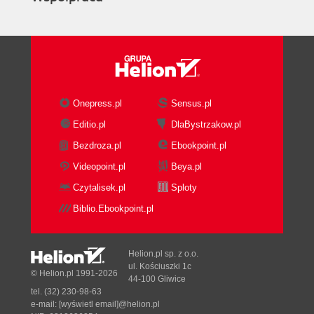
Onepress.pl
Sensus.pl
Editio.pl
DlaBystrzakow.pl
Bezdroza.pl
Ebookpoint.pl
Videopoint.pl
Beya.pl
Czytalisek.pl
Sploty
Biblio.Ebookpoint.pl
Helion.pl sp. z o.o.
ul. Kościuszki 1c
© Helion.pl 1991-2026
44-100 Gliwice
tel. (32) 230-98-63
e-mail:
[wyświetl email]@helion.pl