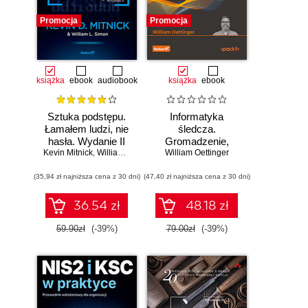
Promocja
Promocja
książka
ebook
audiobook
książka
ebook
Sztuka podstępu.
Informatyka
Łamałem ludzi, nie
śledcza.
hasła. Wydanie II
Gromadzenie,
Kevin Mitnick
,
William L. Simon
William Oettinger
analiza i
zabezpieczanie
(35,94 zł najniższa cena z 30 dni)
(47,40 zł najniższa cena z 30 dni)
dowodów
elektronicznych dla
początkujących.
36.54 zł
48.18 zł
Wydanie II
59.90zł
(-39%)
79.00zł
(-39%)